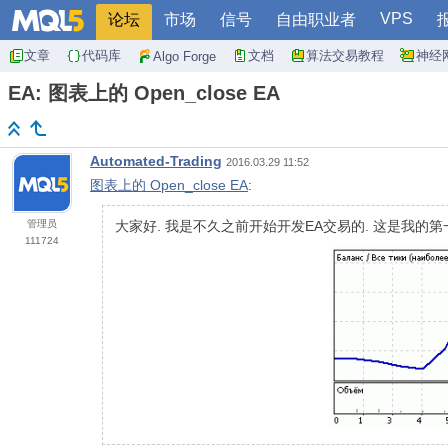
VPS
论坛
市场
信号
自由职业者
文章
代码库
文档
算法交易教程
神经
Algo Forge
EA: 图表上的 Open_close EA
Automated-Trading
2016.03.29 11:52
图表上的 Open_close EA
:
管理员
大家好. 我是不久之前开始开发EA交易的. 这是我的第一
111724