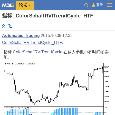
登录
论坛
指标: ColorSchaffRVITrendCycle_HTF
Automated-Trading
2015.10.09 12:33
ColorSchaffRVITrendCycle_HTF
:
指标
ColorSchaffRVITrendCycle
在输入参数中有时间帧选
项。