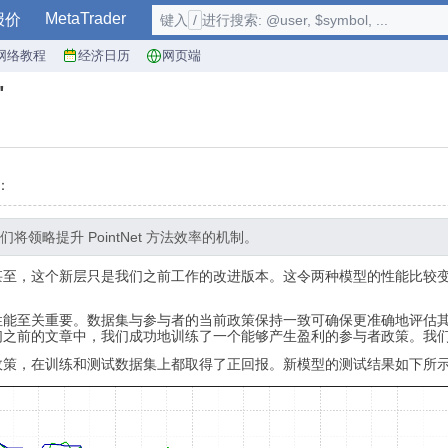
MetaTrader
报价
键入
/
进行搜索: @user, $symbol, ...
网络教程
经济日历
网页端
"
：
略提升 PointNet 方法效率的机制。
甚至，这个新层只是我们之前工作的改进版本。这令两种模型的性能比较
性能至关重要。数据集与参与者的当前政策保持一致可确保更准确地评估
们之前的文章中，我们成功地训练了一个能够产生盈利的参与者政策。我
政策，在训练和测试数据集上都取得了正回报。新模型的测试结果如下所