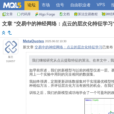
VPS
论坛
市场
信号
自由职业者
文章
代码库
文档
算法交易教程
神经
Algo Forge
文章 "交易中的神经网络：点云的层次化特征学习
MetaQuotes
2025.06.02 10:30
新文章
交易中的神经网络：点云的层次化特征学习
已发布
版主
我们继续研究从点云提取特征的算法。在本文中，我们将领
318057
如早前所述，我们的新模型与以前的模型仅差一层。
用上一个实验中用到的完全相同的数据集。
我始终强调，定期更新训练数据集对于实现最优模型
种相似方法，并评估层次化方法有效性的机会。在我
训练之后，我们的新模型成功地学会了一个可盈利的