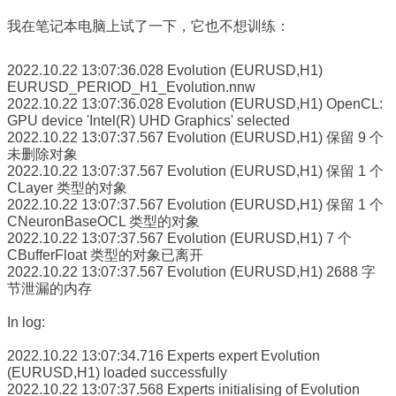
我在笔记本电脑上试了一下，它也不想训练：
2022.10.22 13:07:36.028
Evolution (EURUSD,H1)
EURUSD_PERIOD_H1_Evolution.nnw
2022.10.22 13:07:36.028
Evolution (EURUSD,H1)
OpenCL:
GPU device 'Intel(R) UHD Graphics' selected
2022.10.22 13:07:37.567
Evolution (EURUSD,H1)
保留 9 个
未删除对象
2022.10.22 13:07:37.567
Evolution (EURUSD,H1)
保留 1 个
CLayer 类型的对象
2022.10.22 13:07:37.567
Evolution (EURUSD,H1)
保留 1 个
CNeuronBaseOCL 类型的对象
2022.10.22 13:07:37.567
Evolution (EURUSD,H1)
7 个
CBufferFloat 类型的对象已离开
2022.10.22 13:07:37.567
Evolution (EURUSD,H1)
2688 字
节泄漏的内存
In log:
2022.10.22 13:07:34.716
Experts
expert Evolution
(EURUSD,H1) loaded successfully
2022.10.22 13:07:37.568
Experts
initialising of Evolution