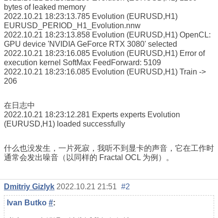
bytes of leaked memory
2022.10.21 18:23:13.785
Evolution (EURUSD,H1)
EURUSD_PERIOD_H1_Evolution.nnw
2022.10.21 18:23:13.858 Evolution (EURUSD,H1) OpenCL:
GPU device 'NVIDIA GeForce RTX 3080' selected
2022.10.21 18:23:16.085 Evolution (EURUSD,H1) Error of
execution kernel SoftMax FeedForward: 5109
2022.10.21 18:23:16.085 Evolution (EURUSD,H1) Train ->
206
在日志中
2022.10.21 18:23:12.281
Experts
experts Evolution
(EURUSD,H1) loaded successfully
什么也没发生，一片死寂，我听不到显卡的声音，它在工作时
通常会发出噪音（以同样的 Fractal OCL 为例）。
Dmitriy Gizlyk
2022.10.21 21:51
#2
Ivan Butko
#
: