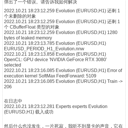
弹出了一个错误。请告诉我如何解决
2022.10.21 18:23:12.259
Evolution (EURUSD,H1)
还剩 1
个未删除的对象
2022.10.21 18:23:12.259
Evolution (EURUSD,H1)
还剩 1
个 CBufferFloat 类型的对象
2022.10.21 18:23:12.259
Evolution (EURUSD,H1)
1280
bytes of leaked memory
2022.10.21 18:23:13.785
Evolution (EURUSD,H1)
EURUSD_PERIOD_H1_Evolution.nnw
2022.10.21 18:23:13.858 Evolution (EURUSD,H1)
OpenCL: GPU device 'NVIDIA GeForce RTX 3080'
selected
2022.10.21 18:23:16.085 Evolution (EURUSD,H1) Error of
execution kernel SoftMax FeedForward: 5109
2022.10.21 18:23:16.085 Evolution (EURUSD,H1) Train ->
206
在日志中
2022.10.21 18:23:12.281
Experts
experts Evolution
(EURUSD,H1) 载入成功
然后什么也没发生，一片死寂，我听不到显卡的声音，它在