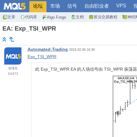
VPS
论坛
市场
信号
自由职业者
文章
代码库
文档
算法交易教程
神经
Algo Forge
EA: Exp_TSI_WPR
Automated-Trading
2015.02.06 16:36
Exp_TSI_WPR
:
管理员
此 Exp_TSI_WPR EA 的入场信号由 TSI_WPR 振
111673