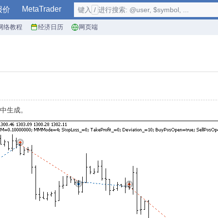
MetaTrader
报价
键入
/
进行搜索: @user, $symbol, ...
网络教程
经济日历
网页端
荡器中生成。