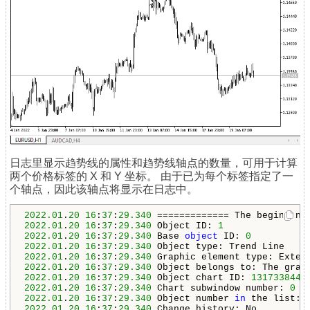
日志里显示趋势线的属性和趋势线轴点的数量，可用于计算
两个价格标签的 X 和 Y 坐标。 由于已为每个标签指定了一
个轴点，因此该轴点将显示在日志中。
2022.01
.
20
16
:
37
:
29.340
2022.01
.
20
16
:
37
:
29.340
 Object ID: 
1
2022.01
.
20
16
:
37
:
29.340
 Base 
object
 ID: 
0
2022.01
.
20
16
:
37
:
29.340
2022.01
.
20
16
:
37
:
29.340
 Graphic element type: Exten
2022.01
.
20
16
:
37
:
29.340
 Object belongs to: The grap
2022.01
.
20
16
:
37
:
29.340
 Object chart ID: 
1317338443
2022.01
.
20
16
:
37
:
29.340
 Chart subwindow number: 
0
2022.01
.
20
16
:
37
:
29.340
 Object number 
in
 the list: 
2022.01
.
20
16
:
37
:
29.340