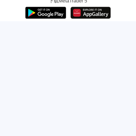
下载
MetaTrader 5