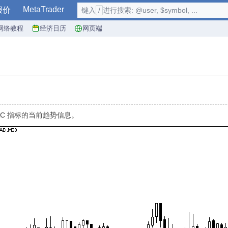
MetaTrader
报价
键入
/
进行搜索: @user, $symbol, ...
网络教程
经济日历
网页端
nexAC 指标的当前趋势信息。