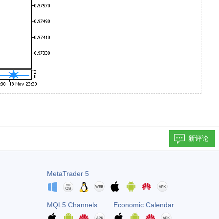
新评论
MetaTrader 5
MQL5 Channels
Economic Calendar