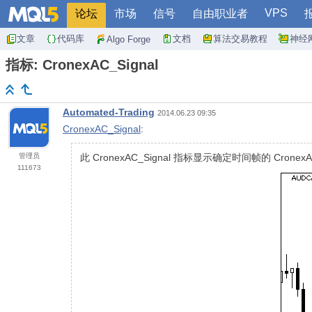
VPS
论坛
市场
信号
自由职业者
文章
代码库
文档
算法交易教程
神经
Algo Forge
指标: CronexAC_Signal
Automated-Trading
2014.06.23 09:35
CronexAC_Signal
:
管理员
此 CronexAC_Signal 指标显示确定时间帧的 Cro
111673