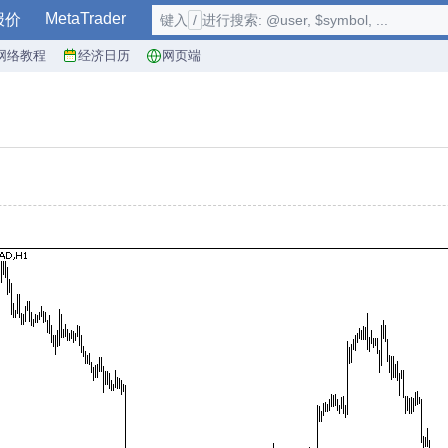
MetaTrader
报价
键入
/
进行搜索: @user, $symbol, ...
网络教程
经济日历
网页端