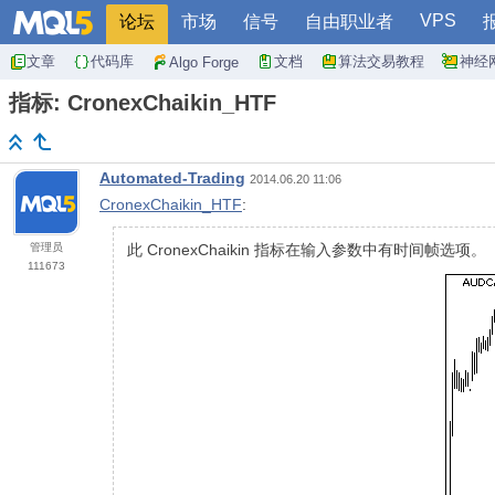
VPS
论坛
市场
信号
自由职业者
文章
代码库
文档
算法交易教程
神经
Algo Forge
指标: CronexChaikin_HTF
Automated-Trading
2014.06.20 11:06
CronexChaikin_HTF
:
管理员
此 CronexChaikin 指标在输入参数中有时间帧选项。
111673