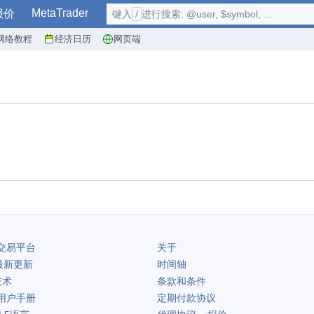
MetaTrader
报价
键入
/
进行搜索: @user, $symbol, ...
网络教程
经济日历
网页端
交易平台
关于
最新更新
时间轴
技术
条款和条件
用户手册
定期付款协议