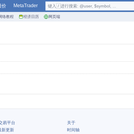
MetaTrader
报价
键入
/
进行搜索: @user, $symbol, ...
网络教程
经济日历
网页端
交易平台
关于
最新更新
时间轴