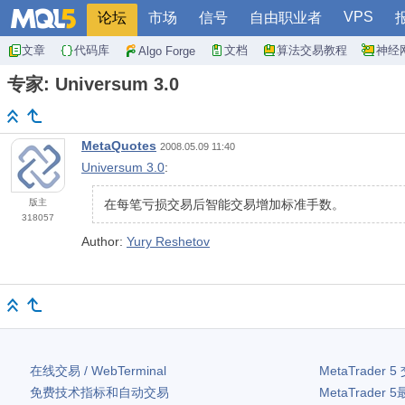
VPS
论坛
市场
信号
自由职业者
文章
代码库
文档
算法交易教程
神经
Algo Forge
专家: Universum 3.0
MetaQuotes
2008.05.09 11:40
Universum 3.0
:
版主
在每笔亏损交易后智能交易增加标准手数。
318057
Author:
Yury Reshetov
在线交易 / WebTerminal
MetaTrader 5
免费技术指标和自动交易
MetaTrader 5