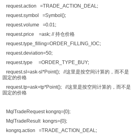
request.action =TRADE_ACTION_DEAL;
request.symbol =Symbol();
request.volume =0.01;
request.price =ask; // 持仓价格
request.type_filling=ORDER_FILLING_IOC;
request.deviation=50;
request.type =ORDER_TYPE_BUY;
request.sl=ask-sl*Point(); //这里是按空间计算的，而不是
固定的价格
request.tp=ask+tp*Point(); //这里是按空间计算的，而不是
固定的价格
MqlTradeRequest kongrq={0};
MqlTradeResult kongrs={0};
kongrq.action =TRADE_ACTION_DEAL;