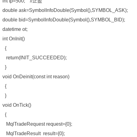
int tp=500; //止盈
double ask=SymbolInfoDouble(Symbol(),SYMBOL_ASK);
double bid=SymbolInfoDouble(Symbol(),SYMBOL_BID);
datetime ot;
int OnInit()
{
return(INIT_SUCCEEDED);
}
void OnDeinit(const int reason)
{
}
void OnTick()
{
MqlTradeRequest request={0};
MqlTradeResult result={0};