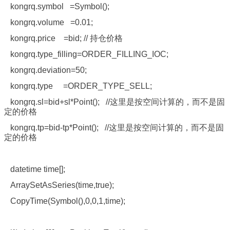
kongrq.symbol =Symbol();
kongrq.volume =0.01;
kongrq.price =bid; // 持仓价格
kongrq.type_filling=ORDER_FILLING_IOC;
kongrq.deviation=50;
kongrq.type =ORDER_TYPE_SELL;
kongrq.sl=bid+sl*Point(); //这里是按空间计算的，而不是固
定的价格
kongrq.tp=bid-tp*Point(); //这里是按空间计算的，而不是固
定的价格
datetime time[];
ArraySetAsSeries(time,true);
CopyTime(Symbol(),0,0,1,time);