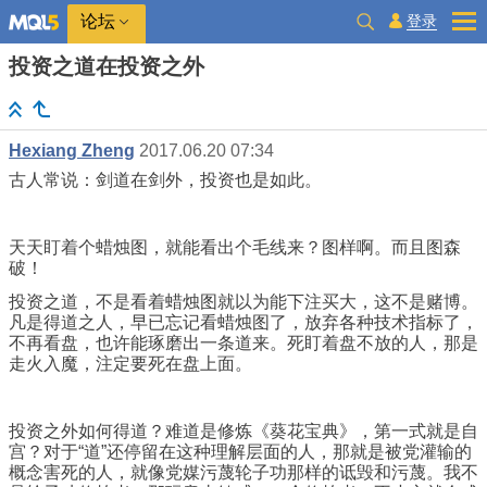
登录
论坛
投资之道在投资之外
Hexiang Zheng
2017.06.20 07:34
古人常说：剑道在剑外，投资也是如此。
天天盯着个蜡烛图，就能看出个毛线来？图样啊。而且图森
破！
投资之道，不是看着蜡烛图就以为能下注买大，这不是赌博。
凡是得道之人，早已忘记看蜡烛图了，放弃各种技术指标了，
不再看盘，也许能琢磨出一条道来。死盯着盘不放的人，那是
走火入魔，注定要死在盘上面。
投资之外如何得道？难道是修炼《葵花宝典》，第一式就是自
宫？对于“道”还停留在这种理解层面的人，那就是被党灌输的
概念害死的人，就像党媒污蔑轮子功那样的诋毁和污蔑。我不