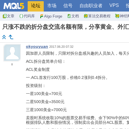
VPS
论坛
市场
信号
自由职业者
文章
代码库
文档
算法交易教程
神经
Algo Forge
只涨不跌的折分盘交流名额有限，分享黄金、外汇
okyouyuan
2017.06.20 07:32
因加群人员限制，只限对拆分盘感兴趣的人员加入，每天
ACL拆分盘简单介绍：
8
ACL奖金制度
一.ACL首发行100万股，价格0.2涨到0.4拆分。
投资级别：
一星100美金=700元
二星500美金=3500元
三星1000美金=7000元
卖股时系统收取10%的股票交易手续费。余下90%中的6
根据排队人数和股份情况，强制卖出会员部分ACL股票。复