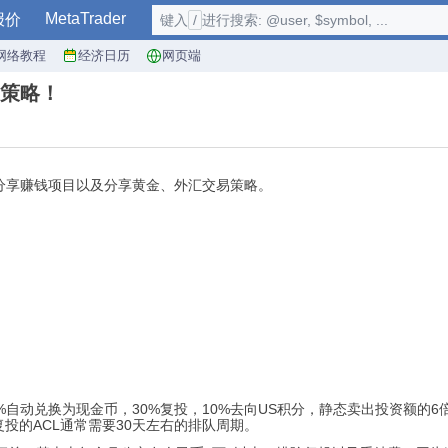
MetaTrader
报价
键入
/
进行搜索: @user, $symbol, ...
网络教程
经济日历
网页端
策略！
分享赚钱项目以及分享黄金、外汇交易策略。
0%自动兑换为现金币，30%复投，10%去向US积分，静态卖出投资额的
投的ACL通常需要30天左右的排队周期。