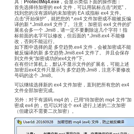
具：
ProtectMq4.exe
，会显示类似下面的操作图：
首先选择待加密的 ex4 文件，可以用鼠标点击“浏览”，
找到您的没有源码的未加密的 EA 或指标 ex4 文件。
点击“开始保护”，就把您的
*.ex4
文件加密成不能被反编
译的新
*.Jmi8.ex4
文件了。 注意：加密后 ex4 文件的扩
展名会多一个
.Jmi8，请一定不要删除这几个字符！指
标前面的名字可以修改，但后面的
*.Jmi8.ex4
不能修
改，否则不能运行。
如下图中选择的是
多空趋势.ex4
文件，会被加密成不能
被反编译的新
多空趋势.Jmi8.ex4
文件了。 并且会保存
到文件夹“加密成功的ex4文件”下。
在有些计算机上，默认不显示文件的扩展名，可能上述
加密后ex4文件只显示为
多空趋势.Jmi8，注意不要修改
号码的这个
.Jmi8。
可以继续选择新的 ex4 文件加密，直到把所有您的 ex4
文件全部加密完成。
另外：对于有源码 mq4 的，已用“待加密的 mq4 文件”加
密成 ex4 的，也可以对这个 ex4 进行上述的二次加密
（但建议不需要二次加密）。