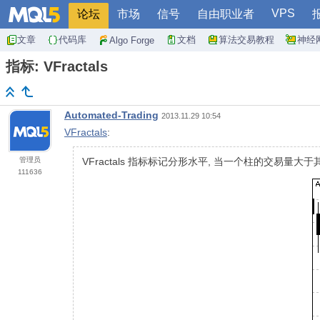
VPS
论坛
市场
信号
自由职业者
文章
代码库
文档
算法交易教程
神经
Algo Forge
指标: VFractals
Automated-Trading
2013.11.29 10:54
VFractals
:
管理员
VFractals 指标标记分形水平, 当一个柱的交易
111636