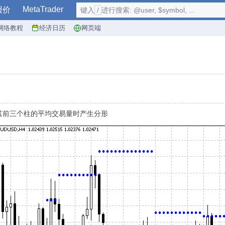
MetaTrader
报价
键入
/
进行搜索: @user, $symbol, ...
网络教程
经济日历
网页端
量大于其前三个柱的平均交易量时产生分形