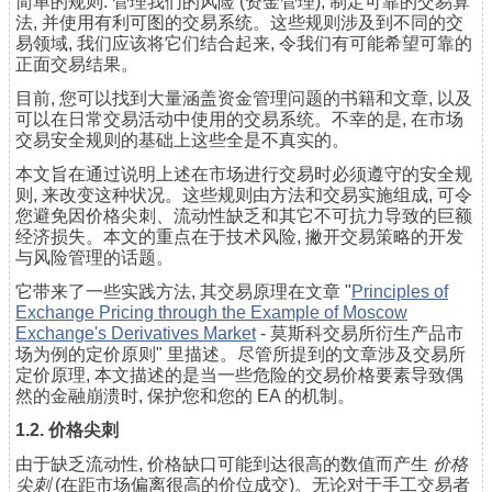
简单的规则: 管理我们的风险 (资金管理), 制定可靠的交易算
法, 并使用有利可图的交易系统。这些规则涉及到不同的交
易领域, 我们应该将它们结合起来, 令我们有可能希望可靠的
正面交易结果。
目前, 您可以找到大量涵盖资金管理问题的书籍和文章, 以及
可以在日常交易活动中使用的交易系统。不幸的是, 在市场
交易安全规则的基础上这些全是不真实的。
本文旨在通过说明上述在市场进行交易时必须遵守的安全规
则, 来改变这种状况。这些规则由方法和交易实施组成, 可令
您避免因价格尖刺、流动性缺乏和其它不可抗力导致的巨额
经济损失。本文的重点在于技术风险, 撇开交易策略的开发
与风险管理的话题。
它带来了一些实践方法, 其交易原理在文章 "
Principles of
Exchange Pricing through the Example of Moscow
Exchange's Derivatives Market
- 莫斯科交易所衍生产品市
场为例的定价原则" 里描述。尽管所提到的文章涉及交易所
定价原理, 本文描述的是当一些危险的交易价格要素导致偶
然的金融崩溃时, 保护您和您的 EA 的机制。
1.2. 价格尖刺
由于缺乏流动性, 价格缺口可能到达很高的数值而产生
价格
尖刺
(在距市场偏离很高的价位成交)。无论对于手工交易者