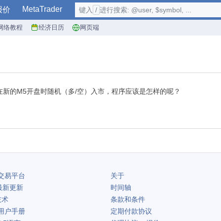
MetaTrader
报价
键入
/
进行搜索: @user, $symbol, ...
网络教程
经济日历
网页端
新的M5开盘时随机（多/空）入市，程序应该是怎样的呢？
交易平台
关于
最新更新
时间轴
技术
条款和条件
用户手册
定期付款协议