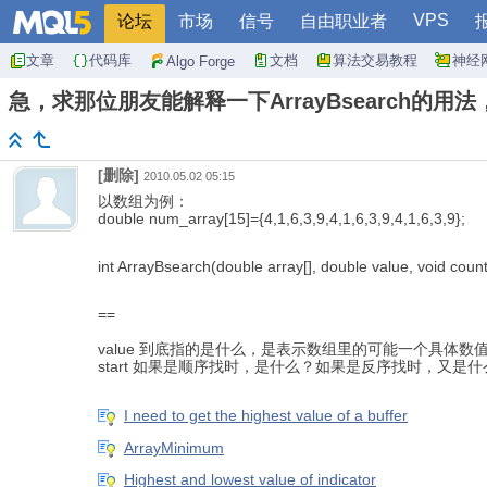
VPS
论坛
市场
信号
自由职业者
文章
代码库
文档
算法交易教程
神经
Algo Forge
急，求那位朋友能解释一下ArrayBsearch的用
[删除]
2010.05.02 05:15
以数组为例：
double num_array[15]={4,1,6,3,9,4,1,6,3,9,4,1,6,3,9};
int
ArrayBsearch
(
double array[], double value, void count,
==
value 到底指的是什么，是表示数组里的可能一个具体数值吗
start 如果是顺序找时，是什么？如果是反序找时，又是什
I need to get the highest value of a buffer
ArrayMinimum
Highest and lowest value of indicator