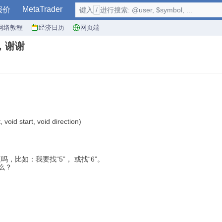
MetaTrader
报价
键入
/
进行搜索: @user, $symbol, ...
网络教程
经济日历
网页端
法，谢谢
 void start, void direction)
，比如：我要找“5”， 或找“6”。
么？