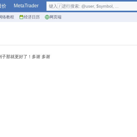
MetaTrader
报价
键入
/
进行搜索: @user, $symbol, ...
网络教程
经济日历
网页端
例子那就更好了！多谢 多谢