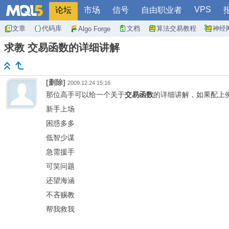
VPS
论坛
市场
信号
自由职业者
文章
代码库
文档
算法交易教程
神经
Algo Forge
求教 交易函数的详细讲解
[删除]
2009.12.24 15:16
那位高手可以给一个关于
交易函数
的详细讲解，如果配上
新手上场
困惑多多
低智少谋
急需援手
可笑问题
还望海涵
不吝赐教
帮我救我