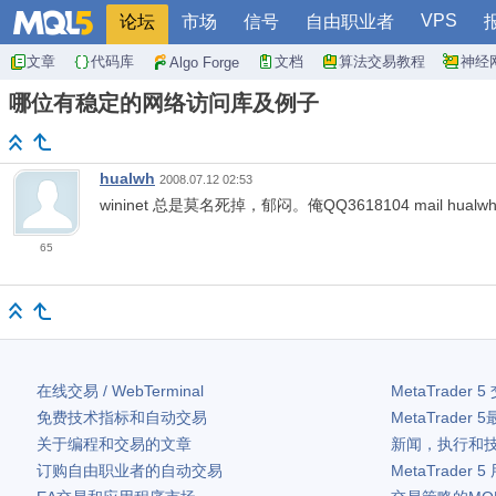
VPS
论坛
市场
信号
自由职业者
文章
代码库
文档
算法交易教程
神经
Algo Forge
哪位有稳定的网络访问库及例子
hualwh
2008.07.12 02:53
wininet 总是莫名死掉，郁闷。俺QQ3618104 mail hu
65
在线交易 / WebTerminal
MetaTrader 5
免费技术指标和自动交易
MetaTrader 5
关于编程和交易的文章
新闻，执行和
订购自由职业者的自动交易
MetaTrader 5