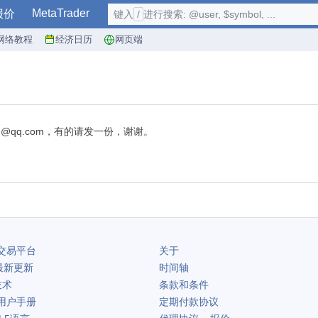
MetaTrader
报价
键入
/
进行搜索: @user, $symbol, ...
网络教程
经济日历
网页端
alwh@qq.com，有的请发一份，谢谢。
交易平台
关于
最新更新
时间轴
技术
条款和条件
用户手册
定期付款协议