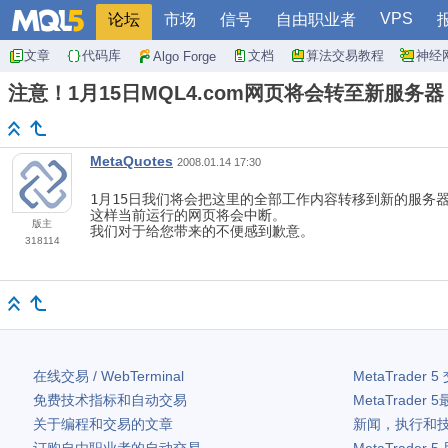
VPS
论坛
市场
信号
自由职业者
文章
代码库
文档
算法交易教程
神经
Algo Forge
注意！1月15日MQL4.com网页将会转至新服务器
MetaQuotes
2008.01.14 17:30
1月15日我们将会把这里的全部工作内容转移到新的服务
这样当前运行的网页将会中断。
版主
我们对于给您带来的不便感到歉意。
318114
在线交易 / WebTerminal
MetaTrader 5
免费技术指标和自动交易
MetaTrader 5
关于编程和交易的文章
新闻，执行和