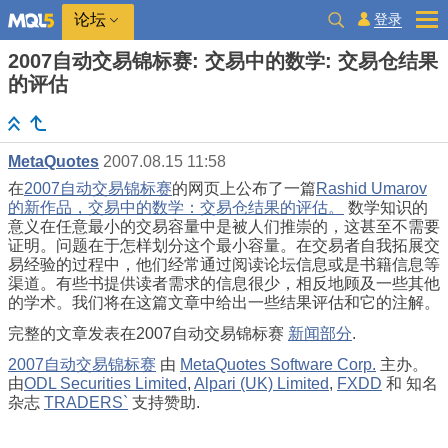
登录
论坛
2007自动交易锦标赛: 交易中的数学: 交易仓结果
的评估
MetaQuotes
2007.08.15 11:58
在
2007自动交易锦标赛
的网页上公布了一篇
Rashid Umarov
的新作品，交易中的数学：交易仓结果的评估。
数学知识的
意义在任意最小的交易容量中是被人们推崇的，这甚至不需要
证明。问题在于怎样划分这个最小容量。在交易者自我拓展交
易经验的过程中，他们经常通过阅读论坛信息或是书籍信息等
渠道。有些书提供读者需求的信息很少，相反地顾及一些其他
的学术。我们将在这篇文章中给出一些结果评估和它的注解。
完整的文章发表在2007自动交易锦标赛
新闻部分
.
2007自动交易锦标赛
由
MetaQuotes Software Corp.
主办。
由
ODL Securities Limited
,
Alpari (UK) Limited
,
FXDD
和 知名
杂志
TRADERS`
支持赞助.