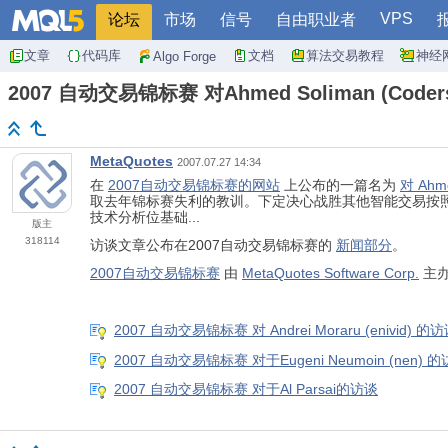
VPS
论坛
市场
信号
自由职业者
文章
代码库
文档
算法交易教程
神经
Algo Forge
2007 自动交易锦标赛 对Ahmed Soliman (Code
MetaQuotes
2007.07.27 14:34
在
2007自动交易锦标赛的网站
上公布的一篇名为
对 Ahme
取去年锦标赛失利的教训。下定决心战胜其他智能交易按照
技术分析位基础...
版主
318114
访谈文章公布在2007自动交易锦标赛的
新闻部分
。
2007自动交易锦标赛
由
MetaQuotes Software Corp.
主
2007 自动交易锦标赛 对 Andrei Moraru (enivid) 的
2007 自动交易锦标赛 对于Eugeni Neumoin (nen) 
2007 自动交易锦标赛 对于Al Parsai的访谈