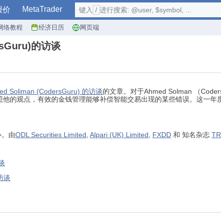
MetaTrader
报价
键入
/
进行搜索: @user, $symbol, ...
网络教程
经济日历
网页端
rsGuru)的访谈
d Soliman (CodersGuru) 的访谈
的文章。对于Ahmed Solman （
他的观点，有效的金钱管理能够补偿智能交易出现的某些错误。这一年度的
办。由
ODL Securities Limited
,
Alpari (UK) Limited
,
FXDD
和 知名杂志
TR
访谈
的访谈