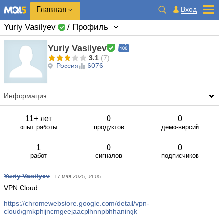
Главная
Вход
Yuriy Vasilyev
/ Профиль
Yuriy Vasilyev
3.1
(7)
Россия
6076
Информация
11+ лет
0
0
опыт работы
продуктов
демо-версий
1
0
0
работ
сигналов
подписчиков
Yuriy Vasilyev
17 мая 2025, 04:05
VPN Cloud
https://chromewebstore.google.com/detail/vpn-
cloud/gmkphijncmgeejaacplhnnpbhhaningk