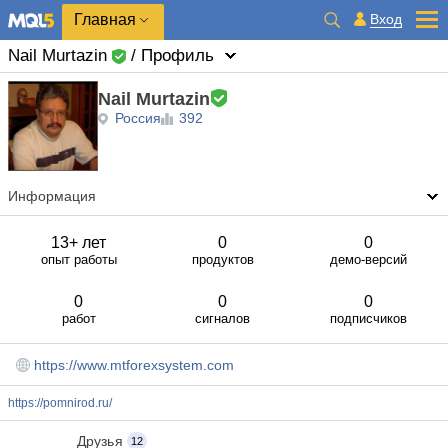
Главная
Вход
Nail Murtazin
/ Профиль
Nail Murtazin
Россия
392
Информация
13+ лет
0
0
опыт работы
продуктов
демо-версий
0
0
0
работ
сигналов
подписчиков
https://www.mtforexsystem.com
https://pomnirod.ru/
Друзья
12