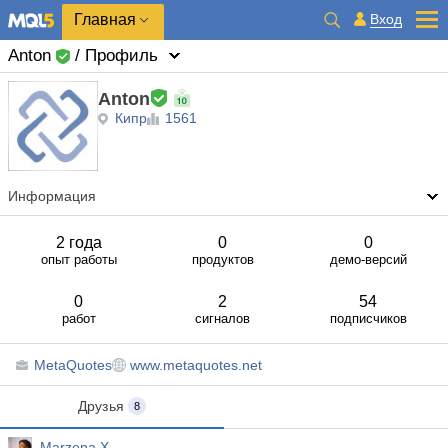
Главная
Вход
Anton
/ Профиль
Anton
Кипр
1561
Информация
2 года
0
0
опыт работы
продуктов
демо-версий
0
2
54
работ
сигналов
подписчиков
MetaQuotes
www.metaquotes.net
Друзья
8
Marzena X