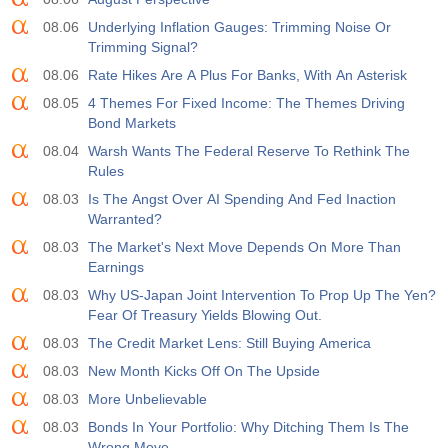
08.06
Underlying Inflation Gauges: Trimming Noise Or
Trimming Signal?
08.06
Rate Hikes Are A Plus For Banks, With An Asterisk
08.05
4 Themes For Fixed Income: The Themes Driving
Bond Markets
08.04
Warsh Wants The Federal Reserve To Rethink The
Rules
08.03
Is The Angst Over AI Spending And Fed Inaction
Warranted?
08.03
The Market's Next Move Depends On More Than
Earnings
08.03
Why US-Japan Joint Intervention To Prop Up The Yen?
Fear Of Treasury Yields Blowing Out.
08.03
The Credit Market Lens: Still Buying America
08.03
New Month Kicks Off On The Upside
08.03
More Unbelievable
08.03
Bonds In Your Portfolio: Why Ditching Them Is The
Wrong Move