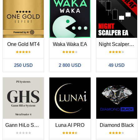
One Gold MT4
Waka Waka EA
Night Scalper EA
250 USD
2 800 USD
49 USD
Gann HiLo System MT4
Luna AI PRO
Diamond Black