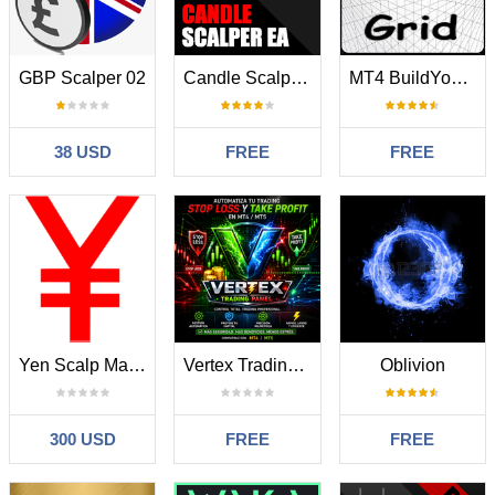
GBP Scalper 02
Candle Scalper EA
MT4 BuildYourGridEA
38 USD
FREE
FREE
Yen Scalp Master
Vertex Trading Panel MT4
Oblivion
300 USD
FREE
FREE