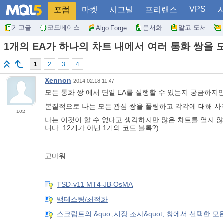
VPS
포럼
마켓
시그널
프리랜스
기고글
코드베이스
문서화
알고 도서
Algo Forge
1개의 EA가 하나의 차트 내에서 여러 통화 쌍을
1
2
3
4
Xennon
2014.02.18 11:47
모든 통화 쌍 에서 단일 EA를 실행할 수 있는지 궁금하
본질적으로 나는 모든 관심 쌍을 폴링하고 각각에 대해 사
102
나는 이것이 할 수 없다고 생각하지만 많은 차트를 열지 
니다. 12개가 아닌 1개의 코드 블록?)
고마워.
TSD-v11 MT4-JB-OsMA
백테스팅/최적화
스크립트의 &quot;시장 조사&quot; 창에서 선택