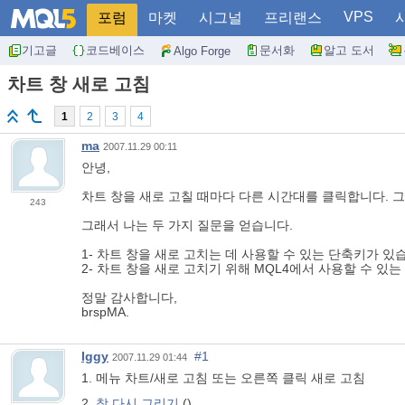
VPS
포럼
마켓
시그널
프리랜스
기고글
코드베이스
문서화
알고 도서
Algo Forge
차트 창 새로 고침
1
2
3
4
ma
2007.11.29 00:11
안녕,
차트 창을 새로 고칠 때마다 다른 시간대를 클릭합니다. 그
243
그래서 나는 두 가지 질문을 얻습니다.
1- 차트 창을 새로 고치는 데 사용할 수 있는 단축키가 있
2- 차트 창을 새로 고치기 위해 MQL4에서 사용할 수 있
정말 감사합니다,
brspMA.
Iggy
#1
2007.11.29 01:44
1. 메뉴 차트/새로 고침 또는 오른쪽 클릭 새로 고침
2.
창 다시 그리기
()