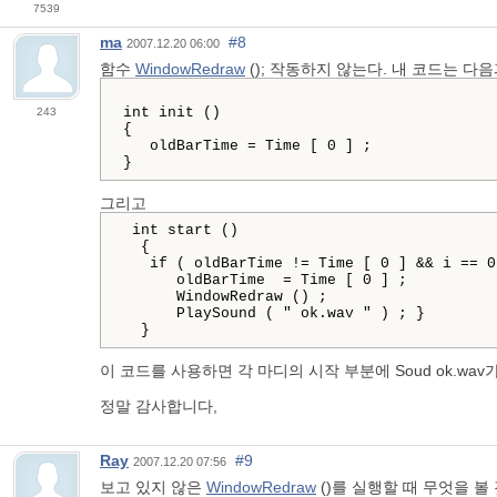
7539
ma
#8
2007.12.20 06:00
함수
WindowRedraw
(); 작동하지 않는다. 내 코드는 다
int
init
()
243
{
oldBarTime
 = 
Time
[
0
]
}
그리고
int
start
()
{
if
(
oldBarTime
 != 
Time
[
0
]
 && 
i
==
0
oldBarTime
  = 
Time
[
0
]
;

WindowRedraw
()
;

PlaySound
(
"
ok.wav
"
)
;
}
}
이 코드를 사용하면 각 마디의 시작 부분에 Soud ok.w
정말 감사합니다,
Ray
#9
2007.12.20 07:56
보고 있지 않은
WindowRedraw
()를 실행할 때 무엇을 