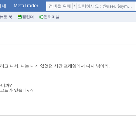
MetaTrader
시세
검색을 위해
/
입력하세요 : @user, $symbol, ...
뉴로 북
캘린더
웹터미널
리고 나서, 나는 내가 있었던 시간 프레임에서 다시 병아리.
습니까?
는 코드가 있습니까?