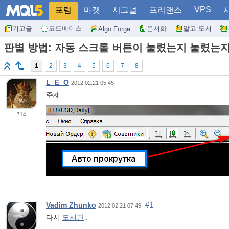
VPS
포럼
마켓
시그널
프리랜스
기고글
코드베이스
문서화
알고 도서
Algo Forge
판별 방법: 자동 스크롤 버튼이 눌렸는지 눌렸는지
1
2
3
4
5
6
7
8
L_E_O
2012.02.21 05:45
주제.
714
Vadim Zhunko
#1
2012.02.21 07:49
다시
도서관
.