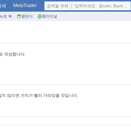
MetaTrader
시세
검색을 위해
/
입력하세요 : @user, $symbol, ...
뉴로 북
캘린더
웹터미널
로 작성합니다.
렇지 않으면 가지가 빨리 가라앉을 것입니다.