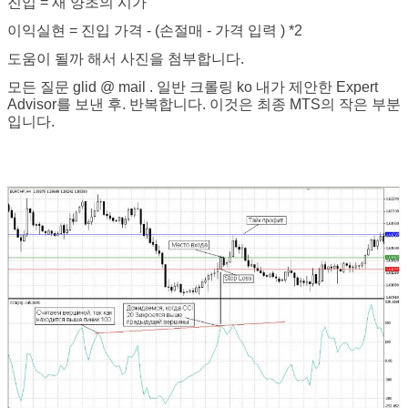
진입 = 새 양초의 시가
이익실현 =
진입 가격 -
(손절매 -
가격
입력
)
*2
도움이 될까 해서 사진을 첨부합니다.
모든 질문
glid
@
mail
. 일반 크롤링
ko
내가 제안한 Expert
Advisor를 보낸 후. 반복합니다. 이것은 최종 MTS의 작은 부분
입니다.