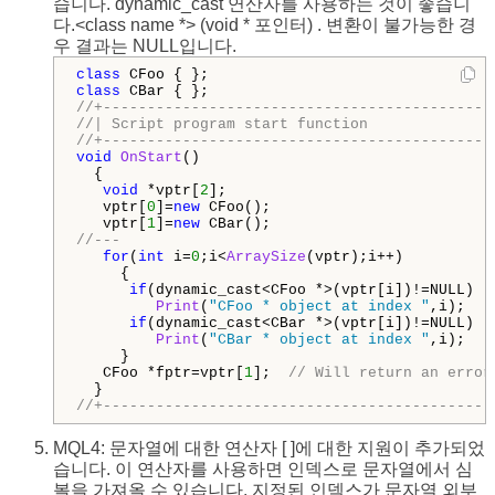
습니다. dynamic_cast 연산자를 사용하는 것이 좋습니
다.<class name *> (void * 포인터) . 변환이 불가능한 경
우 결과는 NULL입니다.
class
class
//+--------------------------------------------
//| Script program start function              
//+--------------------------------------------
void
OnStart
()

  {

void
 *vptr[
2
];

   vptr[
0
]=
new
 CFoo();

   vptr[
1
]=
new
//---
for
(
int
 i=
0
;i<
ArraySize
(vptr);i++)

     {

if
(dynamic_cast<CFoo *>(vptr[i])!=NULL)

Print
(
"CFoo * object at index "
,i);

if
(dynamic_cast<CBar *>(vptr[i])!=NULL)

Print
(
"CBar * object at index "
,i);

     }

   CFoo *fptr=vptr[
1
];  
// Will return an error
//+--------------------------------------------
MQL4: 문자열에 대한 연산자 [ ]에 대한 지원이 추가되었
습니다. 이 연산자를 사용하면 인덱스로 문자열에서 심
볼을 가져올 수 있습니다. 지정된 인덱스가 문자열 외부