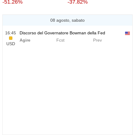
-51.26%
-37.82%
08 agosto, sabato
16:45
Discorso del Governatore Bowman della Fed
Agire
Fcst
Prev
USD