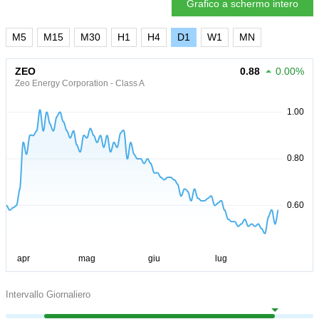
Grafico a schermo intero
M5
M15
M30
H1
H4
D1
W1
MN
ZEO
0.88
0.00%
Zeo Energy Corporation - Class A
Intervallo Giornaliero