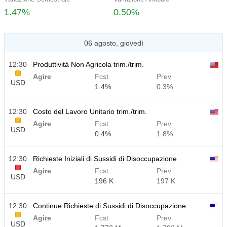
1.47%
0.50%
06 agosto, giovedì
12:30
Produttività Non Agricola trim./trim.
Agire
Fcst
Prev
USD
1.4%
0.3%
12:30
Costo del Lavoro Unitario trim./trim.
Agire
Fcst
Prev
USD
0.4%
1.8%
12:30
Richieste Iniziali di Sussidi di Disoccupazione
Agire
Fcst
Prev
USD
196 K
197 K
12:30
Continue Richieste di Sussidi di Disoccupazione
Agire
Fcst
Prev
USD