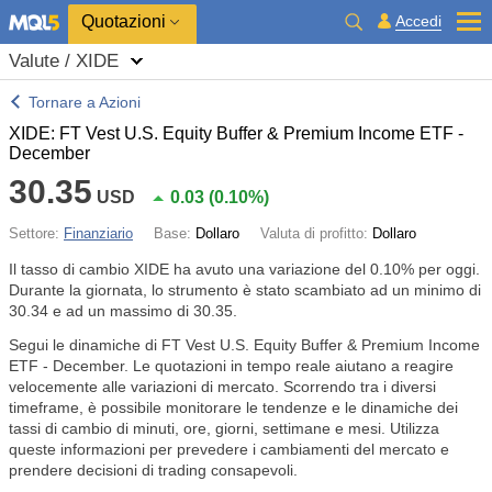
Quotazioni
Accedi
Valute / XIDE
Tornare a Azioni
XIDE: FT Vest U.S. Equity Buffer & Premium Income ETF -
December
30.35
USD
0.03
(
0.10%
)
Settore:
Finanziario
Base:
Dollaro
Valuta di profitto:
Dollaro
Il tasso di cambio XIDE ha avuto una variazione del
0.10%
per oggi.
Durante la giornata, lo strumento è stato scambiato ad un minimo di
30.34 e ad un massimo di 30.35.
Segui le dinamiche di FT Vest U.S. Equity Buffer & Premium Income
ETF - December. Le quotazioni in tempo reale aiutano a reagire
velocemente alle variazioni di mercato. Scorrendo tra i diversi
timeframe, è possibile monitorare le tendenze e le dinamiche dei
tassi di cambio di minuti, ore, giorni, settimane e mesi. Utilizza
queste informazioni per prevedere i cambiamenti del mercato e
prendere decisioni di trading consapevoli.