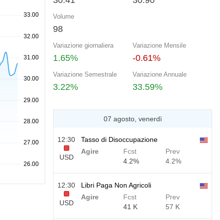
30.41
30.90
Volume
98
Variazione giornaliera
Variazione Mensile
1.65%
-0.61%
Variazione Semestrale
Variazione Annuale
3.22%
33.59%
07 agosto, venerdì
12:30
Tasso di Disoccupazione
Agire
Fcst
Prev
USD
4.2%
4.2%
12:30
Libri Paga Non Agricoli
Agire
Fcst
Prev
USD
41 K
57 K