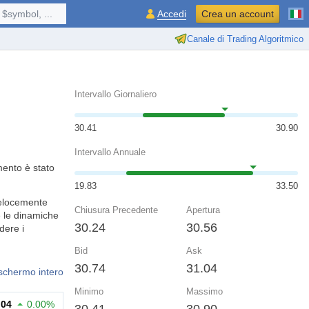
$symbol, ...
Accedi
Crea un account
Canale di Trading Algoritmico
Intervallo Giornaliero
30.41
30.90
Intervallo Annuale
mento è stato
19.83
33.50
velocemente
Chiusura Precedente
Apertura
e le dinamiche
30.24
30.56
dere i
Bid
Ask
30.74
31.04
 schermo intero
Minimo
Massimo
.04
0.00%