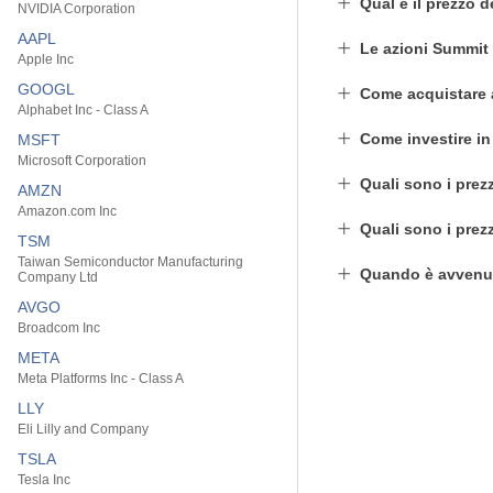
Qual è il prezzo 
NVIDIA Corporation
AAPL
Le azioni Summit
Apple Inc
GOOGL
Come acquistare 
Alphabet Inc - Class A
Come investire i
MSFT
Microsoft Corporation
Quali sono i prez
AMZN
Amazon.com Inc
Quali sono i prez
TSM
Taiwan Semiconductor Manufacturing
Quando è avvenut
Company Ltd
AVGO
Broadcom Inc
META
Meta Platforms Inc - Class A
LLY
Eli Lilly and Company
TSLA
Tesla Inc