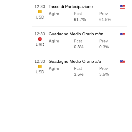
12:30
Tasso di Partecipazione
Agire
Fcst
Prev
USD
61.7%
61.5%
12:30
Guadagno Medio Orario m/m
Agire
Fcst
Prev
USD
0.3%
0.3%
12:30
Guadagno Medio Orario a/a
Agire
Fcst
Prev
USD
3.5%
3.5%
12:30
Libri Paga Privati Non Agricoli
Agire
Fcst
Prev
USD
40 K
49 K
12:30
Tasso di Disoccupazione U6
Agire
Fcst
Prev
USD
7.9%
7.9%