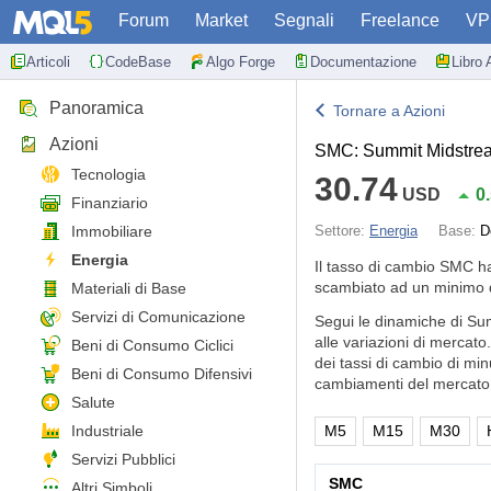
Forum
Market
Segnali
Freelance
VP
Articoli
CodeBase
Algo Forge
Documentazione
Libro 
Panoramica
Tornare a Azioni
Azioni
SMC: Summit Midstre
Tecnologia
30.74
USD
0
Finanziario
Immobiliare
Settore:
Energia
Base:
D
Energia
Il tasso di cambio SMC h
scambiato ad un minimo d
Materiali di Base
Servizi di Comunicazione
Segui le dinamiche di Su
alle variazioni di mercat
Beni di Consumo Ciclici
dei tassi di cambio di min
Beni di Consumo Difensivi
cambiamenti del mercato 
Salute
Industriale
M5
M15
M30
Servizi Pubblici
SMC
Altri Simboli