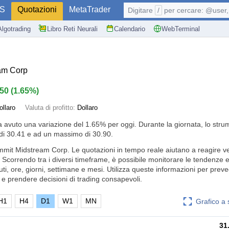
S
Quotazioni
MetaTrader
Digitare
/
per cercare: @user, 
Algotrading
Libro Reti Neurali
Calendario
WebTerminal
am Corp
.50
(
1.65%
)
ollaro
Valuta di profitto:
Dollaro
a avuto una variazione del
1.65%
per oggi. Durante la giornata, lo stru
i 30.41 e ad un massimo di 30.90.
mmit Midstream Corp. Le quotazioni in tempo reale aiutano a reagire 
o. Scorrendo tra i diversi timeframe, è possibile monitorare le tendenze 
uti, ore, giorni, settimane e mesi. Utilizza queste informazioni per preve
e prendere decisioni di trading consapevoli.
H1
H4
D1
W1
MN
Grafico a
31