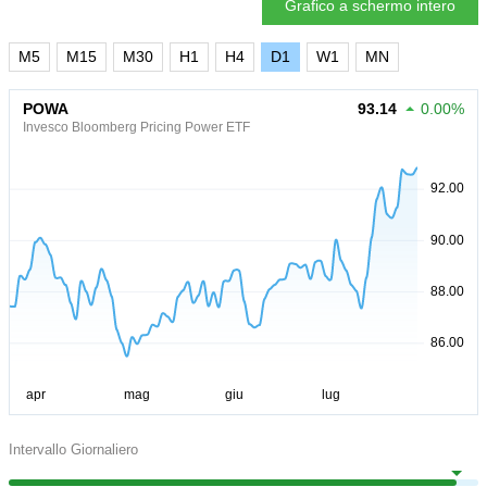
Grafico a schermo intero
M5
M15
M30
H1
H4
D1
W1
MN
POWA
93.14
0.00%
Invesco Bloomberg Pricing Power ETF
Intervallo Giornaliero