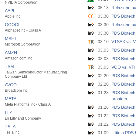
NVIDIA Corporation
05.13
Relazione su
AAPL
03.30
PDS Biotechn
Apple Inc
GOOGL
03.30
Relazione sug
Alphabet Inc - Class A
03.30
PDS Biotech 
MSFT
03.10
VTSAX vs. V
Microsoft Corporation
03.03
PDS Biotechn
AMZN
Amazon.com Inc
03.03
PDS Biotechn
TSM
03.03
VOO vs. VTI
Taiwan Semiconductor Manufacturing
02.20
PDS Biotech 
Company Ltd
02.20
PDS Biotech 
AVGO
Broadcom Inc
01.28
PDS Biotech 
META
prostata
Meta Platforms Inc - Class A
01.28
PDS Biotech 
LLY
01.22
PDS Biotech 
Eli Lilly and Company
01.22
PDS Biotech
TSLA
Tesla Inc
01.09
Il titolo PDS