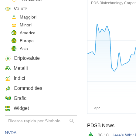
PDS Biotechnology Corpor
Valute
Maggiori
Minori
America
Europa
Asia
Criptovalute
Metalli
Indici
Commodities
Grafici
Widget
PDSB News
NVDA
06.10
Here's Why 