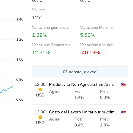
0.70
0.73
Volume
127
Variazione giornaliera
Variazione Mensile
1.39%
5.80%
Variazione Semestrale
Variazione Annuale
12.31%
-40.16%
06 agosto, giovedì
12:30
Produttività Non Agricola trim./trim.
Agire
Fcst
Prev
USD
1.4%
0.3%
12:30
Costo del Lavoro Unitario trim./trim.
Agire
Fcst
Prev
USD
0.4%
1.8%