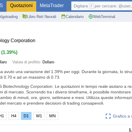
S
Quotazioni
MetaTrader
Digitare
/
per cercare: @user, 
Algotrading
Libro Reti Neurali
Calendario
WebTerminal
ogy Corporation
1
(
1.39%
)
llaro
Valuta di profitto:
Dollaro
ha avuto una variazione del
1.39%
per oggi. Durante la giornata, lo str
i 0.70 e ad un massimo di 0.73.
S Biotechnology Corporation. Le quotazioni in tempo reale aiutano a re
ni di mercato. Scorrendo tra i diversi timeframe, è possibile monitorare
cambio di minuti, ore, giorni, settimane e mesi. Utilizza queste informaz
el mercato e prendere decisioni di trading consapevoli.
H1
H4
D1
W1
MN
Grafico a
1