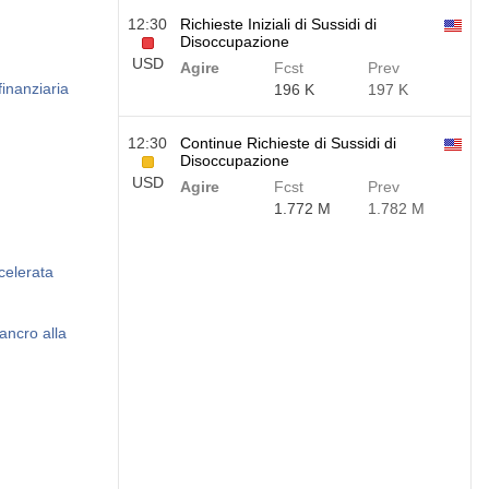
12:30
Richieste Iniziali di Sussidi di
Disoccupazione
USD
Agire
Fcst
Prev
finanziaria
196 K
197 K
12:30
Continue Richieste di Sussidi di
Disoccupazione
USD
Agire
Fcst
Prev
1.772 M
1.782 M
celerata
ancro alla