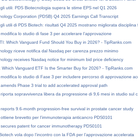
gli utili: PDS Biotecnologia supera le stime EPS nel Q1 2026
ology Corporation (PDSB) Q4 2025 Earnings Call Transcript
li utili di PDS Biotech: risultati Q4 2025 mostrano migliorata disciplina 
modifica lo studio di fase 3 per accelerare l’approvazione
TI: Which Vanguard Fund Should You Buy in 2026? - TipRanks.com
ology riceve notifica dal Nasdaq per carenza prezzo minimo
ology receives Nasdaq notice for minimum bid price deficiency
: Which Vanguard ETF Is the Smarter Buy for 2026? - TipRanks.com
modifica lo studio di Fase 3 per includere percorso di approvazione ac
amends Phase 3 trial to add accelerated approval path
riporta sopravvivenza libera da progressione di 9,6 mesi in studio sul c
reports 9.6-month progression-free survival in prostate cancer study
ottiene brevetto per l’immunoterapia anticancro PDS0101
 secures patent for cancer immunotherapy PDS0101
 Biotech vola dopo l’incontro con la FDA per l’approvazione accelerata