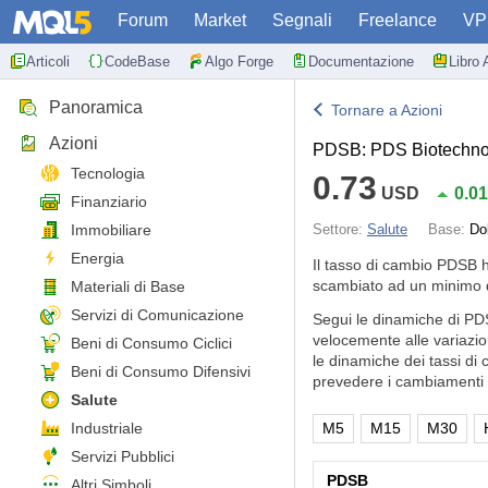
Forum
Market
Segnali
Freelance
VP
Articoli
CodeBase
Algo Forge
Documentazione
Libro 
Panoramica
Tornare a Azioni
Azioni
PDSB: PDS Biotechnol
Tecnologia
0.73
USD
0.0
Finanziario
Immobiliare
Settore:
Salute
Base:
Do
Energia
Il tasso di cambio PDSB 
scambiato ad un minimo d
Materiali di Base
Servizi di Comunicazione
Segui le dinamiche di PD
velocemente alle variazio
Beni di Consumo Ciclici
le dinamiche dei tassi di 
Beni di Consumo Difensivi
prevedere i cambiamenti d
Salute
Industriale
M5
M15
M30
Servizi Pubblici
PDSB
Altri Simboli