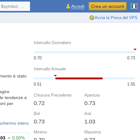
$symbol, ...
Accedi
Crea un account
Avvia la Prova del VPS
Intervallo Giornaliero
0.70
0.73
Intervallo Annuale
umento è stato
0.51
1.55
agire
Chiusura Precedente
Apertura
 le tendenze e
0.72
0.73
ioni per
Bid
Ask
0.73
1.03
 schermo intero
Minimo
Massimo
.03
0.00%