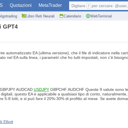
S
Quotazioni
MetaTrader
Digitare
/
per cercare: @user, 
Algotrading
Libro Reti Neurali
Calendario
WebTerminal
di GPT4
automatizzato EA (ultima versione), che il file di indicatore nella cart
ato nel EA sulla linea, i parametri che ho tutti impostati, non c'è bisog
P GBPJPY AUDCAD
USDJPY
GBPCHF AUDCHF Queste 9 valute sono le vari
 digitali, questo EA è applicabile a qualsiasi tipo di conto, naturalmente,
ngere 5-8 lotti, e si può fare il 20%-30% di profitto al mese. Se avete 
 Elliott