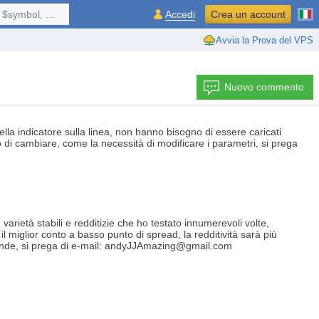
$symbol, ...
Accedi
Crea un account
Avvia la Prova del VPS
Nuovo commento
ella indicatore sulla linea, non hanno bisogno di essere caricati
no di cambiare, come la necessità di modificare i parametri, si prega
età stabili e redditizie che ho testato innumerevoli volte,
 il miglior conto a basso punto di spread, la redditività sarà più
domande, si prega di e-mail: andyJJAmazing@gmail.com