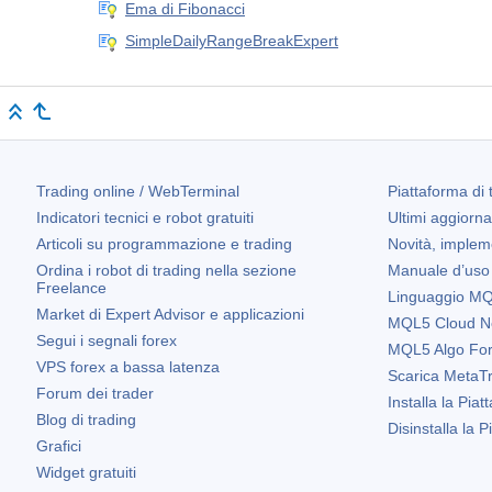
Ema di Fibonacci
SimpleDailyRangeBreakExpert
Trading online / WebTerminal
Piattaforma di 
Indicatori tecnici e robot gratuiti
Ultimi aggiorn
Articoli su programmazione e trading
Novità, implem
Ordina i robot di trading nella sezione
Manuale d’uso
Freelance
Linguaggio MQL
Market di Expert Advisor e applicazioni
MQL5 Cloud N
Segui i segnali forex
MQL5 Algo Fo
VPS forex a bassa latenza
Scarica
MetaTr
Forum dei trader
Installa la Piat
Blog di trading
Disinstalla la 
Grafici
Widget gratuiti