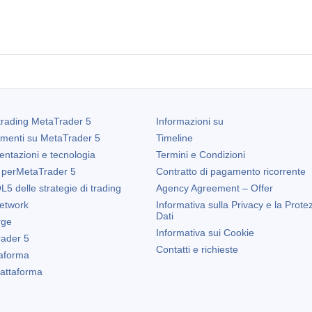
trading
MetaTrader 5
Informazioni su
amenti su
MetaTrader 5
Timeline
entazioni e tecnologia
Termini e Condizioni
 per
MetaTrader 5
Contratto di pagamento ricorrente
5 delle strategie di trading
Agency Agreement – Offer
etwork
Informativa sulla Privacy e la Prote
Dati
rge
Informativa sui Cookie
ader 5
Contatti e richieste
taforma
Piattaforma