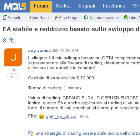
Forum
Market
Segnali
Freelance
VP
Articoli
CodeBase
Algo Forge
Documentazione
Libro 
EA stabile e redditizio basato sullo sviluppo 
Joy James
2024.02.29 10:03
L'allegato è il mio sviluppo basato su GPT4 completamente 
separatamente alla finestra di trading, direttamente caric
di inviare una e-mail e io contatto!
19
1
Capitale di partenza: da $ 10.000
Tempo di trading: 1 minuto
Valuta di trading: GBPAUD EURAUD GBPUSD EURGB
inoltre, questo EA è anche applicabile al trading di valute
forte. Il numero di lotti scambiati al giorno può raggiu
File:
gpt4_ea_v9.zip
66 kb
una strategia di trading basata sulla teoria dell'onda di