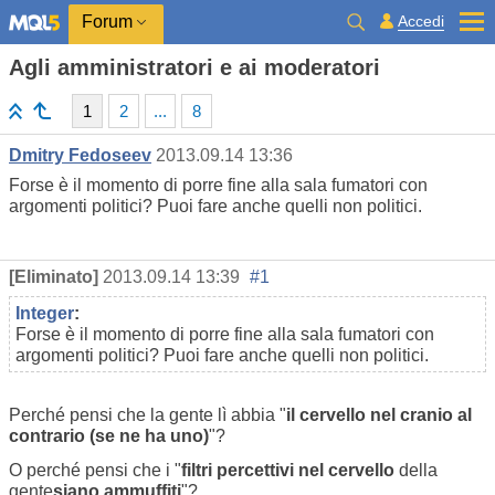
Accedi
Forum
Agli amministratori e ai moderatori
1
2
...
8
Dmitry Fedoseev
2013.09.14 13:36
Forse è il momento di porre fine alla sala fumatori con
argomenti politici? Puoi fare anche quelli non politici.
[Eliminato]
2013.09.14 13:39
#1
Integer
:
Forse è il momento di porre fine alla sala fumatori con
argomenti politici? Puoi fare anche quelli non politici.
Perché pensi che la gente lì abbia "
il cervello nel cranio al
contrario (se ne ha uno)
"?
O perché pensi che i "
filtri percettivi nel cervello
della
gente
siano ammuffiti
"?