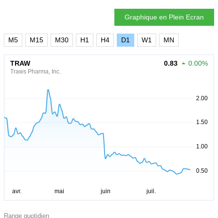
Graphique en Plein Ecran
M5
M15
M30
H1
H4
D1
W1
MN
TRAW
0.83
0.00%
Traws Pharma, Inc.
Range quotidien