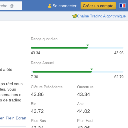
$symbol, ...
Se connecter
Créer un compte
Chaîne Trading Algorithmique
Range quotidien
43.34
43.96
Range Annuel
t a été
7.30
62.79
ps réel vous
Clôture Précédente
Ouverture
des, vous
43.86
43.34
, semaines et
s de trading
Bid
Ask
43.72
44.02
en Plein Ecran
Plus Bas
Plus Haut