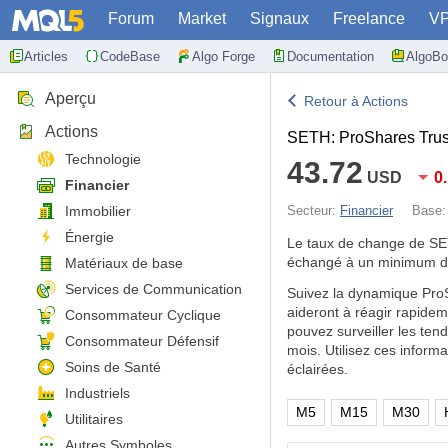
Forum
Market
Signaux
Freelance
V
Articles
CodeBase
Algo Forge
Documentation
AlgoBo
Aperçu
Retour à Actions
Actions
SETH: ProShares Trust
Technologie
43.72
USD
0
Financier
Immobilier
Secteur:
Financier
Base
Énergie
Le taux de change de S
échangé à un minimum d
Matériaux de base
Services de Communication
Suivez la dynamique ProS
aideront à réagir rapide
Consommateur Cyclique
pouvez surveiller les te
Consommateur Défensif
mois. Utilisez ces infor
Soins de Santé
éclairées.
Industriels
M5
M15
M30
Utilitaires
Autres Symboles