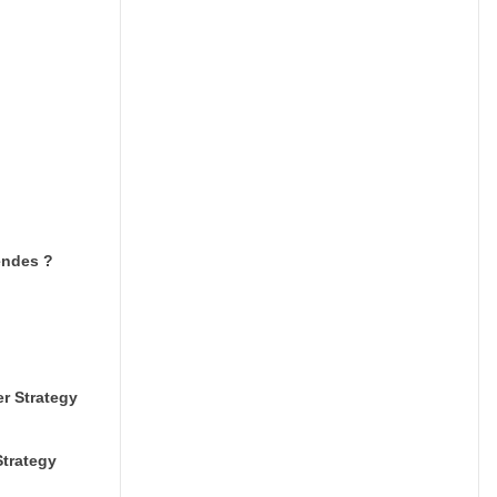
endes ?
er Strategy
Strategy