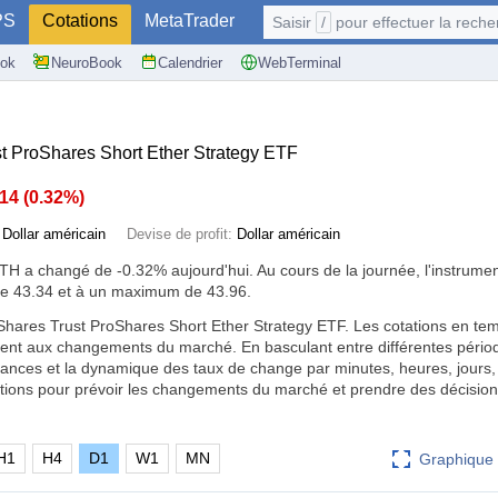
PS
Cotations
MetaTrader
Saisir
/
pour effectuer la recherche: @user, 
ok
NeuroBook
Calendrier
WebTerminal
 ProShares Short Ether Strategy ETF
.14
(
0.32%
)
:
Dollar américain
Devise de profit:
Dollar américain
ETH a changé de
-0.32%
aujourd'hui. Au cours de la journée, l'instrumen
e 43.34 et à un maximum de 43.96.
hares Trust ProShares Short Ether Strategy ETF. Les cotations en tem
ment aux changements du marché. En basculant entre différentes pério
ndances et la dynamique des taux de change par minutes, heures, jours
mations pour prévoir les changements du marché et prendre des décision
H1
H4
D1
W1
MN
Graphique 