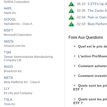
NVIDIA Corporation
06.10
5 ETFs Up A
AAPL
02.05
The Zacks A
Apple Inc
02.04
Pain or Gai
GOOGL
02.03
Best-Perfor
Alphabet Inc - Class A
MSFT
Microsoft Corporation
Foire Aux Questions
AMZN
Amazon.com Inc
Quel est le prix d
TSM
L'action ProShare
Taiwan Semiconductor Manufacturing
Company Ltd
Comment acheter
AVGO
Broadcom Inc
Comment investir
META
Meta Platforms Inc - Class A
Quels sont les pr
LLY
ETF ?
Eli Lilly and Company
Quels sont les pr
TSLA
ETF ?
Tesla Inc