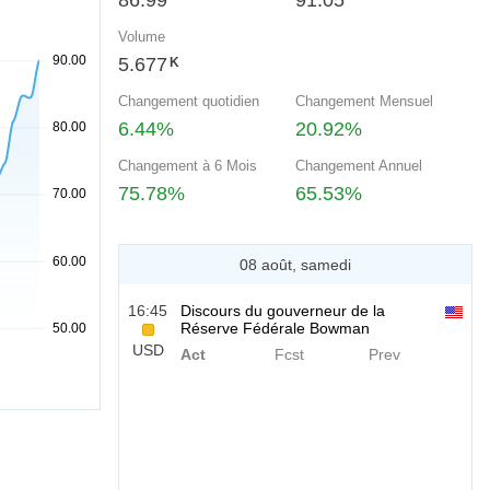
86.99
91.05
Volume
5.677
K
Changement quotidien
Changement Mensuel
6.44%
20.92%
Changement à 6 Mois
Changement Annuel
75.78%
65.53%
08 août, samedi
16:45
Discours du gouverneur de la
Réserve Fédérale Bowman
USD
Act
Fcst
Prev