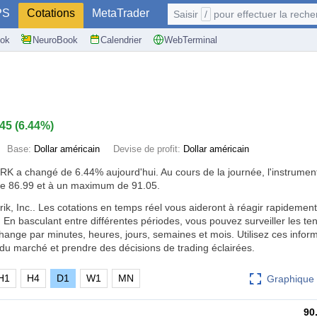
PS
Cotations
MetaTrader
Saisir
/
pour effectuer la recherche: @user, 
ok
NeuroBook
Calendrier
WebTerminal
.45
(
6.44%
)
Base:
Dollar américain
Devise de profit:
Dollar américain
BRK a changé de
6.44%
aujourd'hui. Au cours de la journée, l'instrumen
e 86.99 et à un maximum de 91.05.
k, Inc.. Les cotations en temps réel vous aideront à réagir rapidemen
n basculant entre différentes périodes, vous pouvez surveiller les te
ange par minutes, heures, jours, semaines et mois. Utilisez ces infor
du marché et prendre des décisions de trading éclairées.
H1
H4
D1
W1
MN
Graphique 
90