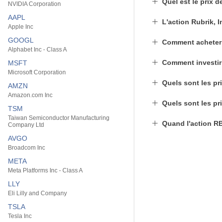
Quel est le prix 
NVIDIA Corporation
AAPL
L'action Rubrik, I
Apple Inc
GOOGL
Comment acheter
Alphabet Inc - Class A
Comment investir
MSFT
Microsoft Corporation
Quels sont les pri
AMZN
Amazon.com Inc
Quels sont les pri
TSM
Taiwan Semiconductor Manufacturing
Quand l'action RB
Company Ltd
AVGO
Broadcom Inc
META
Meta Platforms Inc - Class A
LLY
Eli Lilly and Company
TSLA
Tesla Inc