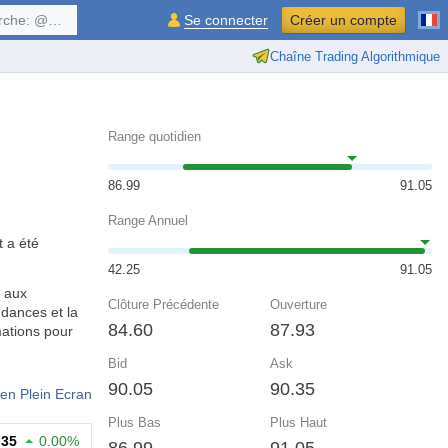
$symbol, ...
Se connecter
Créer un compte
Chaîne Trading Algorithmique
Range quotidien
86.99
91.05
Range Annuel
t a été
42.25
91.05
t aux
Clôture Précédente
Ouverture
ndances et la
84.60
87.93
mations pour
Bid
Ask
90.05
90.35
en Plein Ecran
Plus Bas
Plus Haut
.35
0.00%