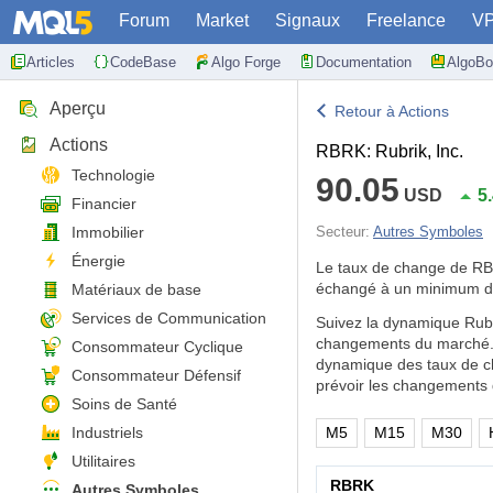
Forum
Market
Signaux
Freelance
V
Articles
CodeBase
Algo Forge
Documentation
AlgoBo
Aperçu
Retour à Actions
Actions
RBRK: Rubrik, Inc.
Technologie
90.05
USD
5
Financier
Immobilier
Secteur:
Autres Symboles
Énergie
Le taux de change de R
échangé à un minimum d
Matériaux de base
Services de Communication
Suivez la dynamique Rubri
changements du marché. E
Consommateur Cyclique
dynamique des taux de ch
Consommateur Défensif
prévoir les changements 
Soins de Santé
Industriels
M5
M15
M30
Utilitaires
RBRK
Autres Symboles