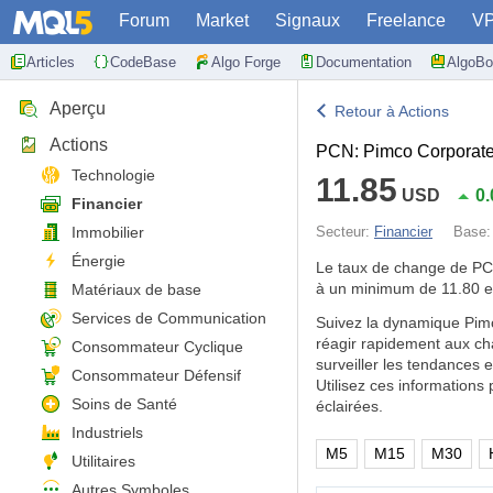
Forum
Market
Signaux
Freelance
V
Articles
CodeBase
Algo Forge
Documentation
AlgoBo
Aperçu
Retour à Actions
Actions
PCN: Pimco Corporate
Technologie
11.85
USD
0
Financier
Immobilier
Secteur:
Financier
Base
Énergie
Le taux de change de P
à un minimum de 11.80 e
Matériaux de base
Services de Communication
Suivez la dynamique Pimc
réagir rapidement aux ch
Consommateur Cyclique
surveiller les tendances 
Consommateur Défensif
Utilisez ces information
Soins de Santé
éclairées.
Industriels
M5
M15
M30
Utilitaires
Autres Symboles