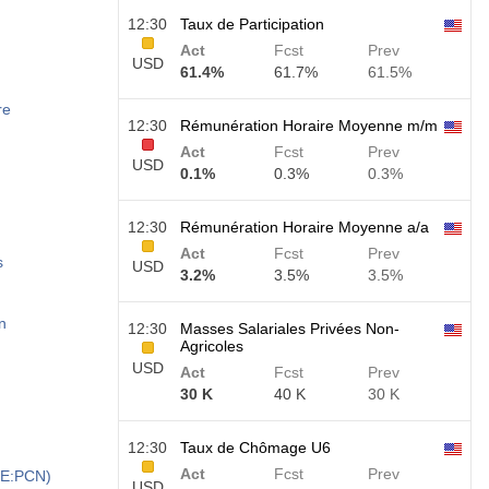
12:30
Taux de Participation
Act
Fcst
Prev
USD
61.4%
61.7%
61.5%
re
12:30
Rémunération Horaire Moyenne m/m
Act
Fcst
Prev
USD
0.1%
0.3%
0.3%
12:30
Rémunération Horaire Moyenne a/a
Act
Fcst
Prev
s
USD
3.2%
3.5%
3.5%
n
12:30
Masses Salariales Privées Non-
Agricoles
USD
Act
Fcst
Prev
30 K
40 K
30 K
12:30
Taux de Chômage U6
Act
Fcst
Prev
SE:PCN)
USD