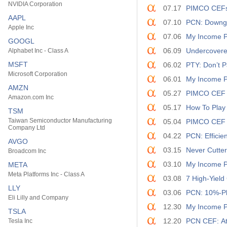
NVIDIA Corporation
07.17
PIMCO CEFs:
AAPL
07.10
PCN: Downgr
Apple Inc
07.06
My Income Po
GOOGL
06.09
Undercovered
Alphabet Inc - Class A
MSFT
06.02
PTY: Don’t 
Microsoft Corporation
06.01
My Income Po
AMZN
05.27
PIMCO CEF P
Amazon.com Inc
05.17
How To Pla
TSM
Taiwan Semiconductor Manufacturing
05.04
PIMCO CEF U
Company Ltd
04.22
PCN: Efficie
AVGO
03.15
Never Cutter
Broadcom Inc
03.10
My Income Po
META
Meta Platforms Inc - Class A
03.08
7 High-Yield
LLY
03.06
PCN: 10%-Pl
Eli Lilly and Company
12.30
My Income Po
TSLA
12.20
PCN CEF: At
Tesla Inc