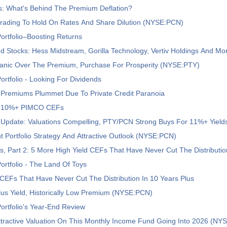
 What's Behind The Premium Deflation?
ading To Hold On Rates And Share Dilution (NYSE:PCN)
rtfolio–Boosting Returns
 Stocks: Hess Midstream, Gorilla Technology, Vertiv Holdings And Mo
Panic Over The Premium, Purchase For Prosperity (NYSE:PTY)
rtfolio - Looking For Dividends
remiums Plummet Due To Private Credit Paranoia
y 10%+ PIMCO CEFs
pdate: Valuations Compelling, PTY/PCN Strong Buys For 11%+ Yield
nt Portfolio Strategy And Attractive Outlook (NYSE:PCN)
s, Part 2: 5 More High Yield CEFs That Have Never Cut The Distributio
rtfolio - The Land Of Toys
 CEFs That Have Never Cut The Distribution In 10 Years Plus
us Yield, Historically Low Premium (NYSE:PCN)
rtfolio's Year-End Review
tractive Valuation On This Monthly Income Fund Going Into 2026 (NY