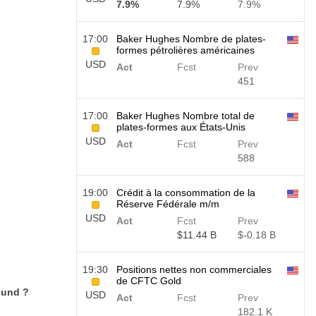
7.9%
7.9%
7.9%
17:00
Baker Hughes Nombre de plates-
formes pétrolières américaines
USD
Act
Fcst
Prev
451
17:00
Baker Hughes Nombre total de
plates-formes aux États-Unis
USD
Act
Fcst
Prev
588
19:00
Crédit à la consommation de la
Réserve Fédérale m/m
USD
Act
Fcst
Prev
$​11.44 B
$​-0.18 B
19:30
Positions nettes non commerciales
de CFTC Gold
Fund ?
USD
Act
Fcst
Prev
182.1 K