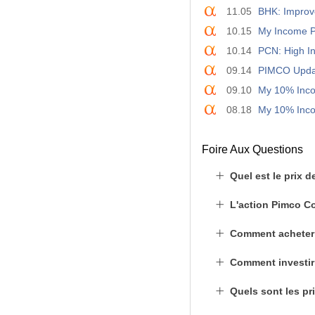
11.05
BHK: Improve
10.15
My Income Po
10.14
PCN: High I
09.14
PIMCO Updat
09.10
My 10% Incom
08.18
My 10% Inco
Foire Aux Questions
Quel est le prix d
L'action Pimco Co
Comment acheter
Comment investir
Quels sont les pr