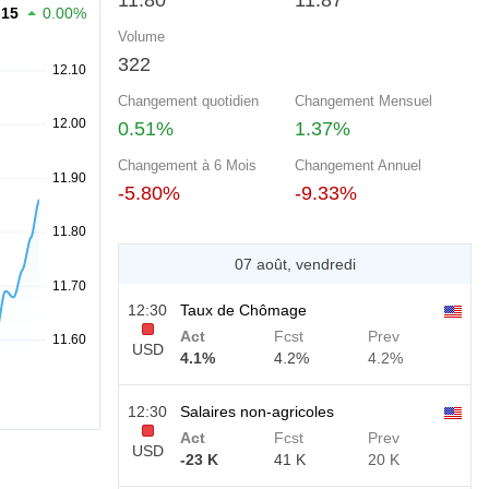
11.80
11.87
.15
0.00%
Volume
322
Changement quotidien
Changement Mensuel
0.51%
1.37%
Changement à 6 Mois
Changement Annuel
-5.80%
-9.33%
07 août, vendredi
12:30
Taux de Chômage
Act
Fcst
Prev
USD
4.1%
4.2%
4.2%
12:30
Salaires non-agricoles
Act
Fcst
Prev
USD
-23 K
41 K
20 K