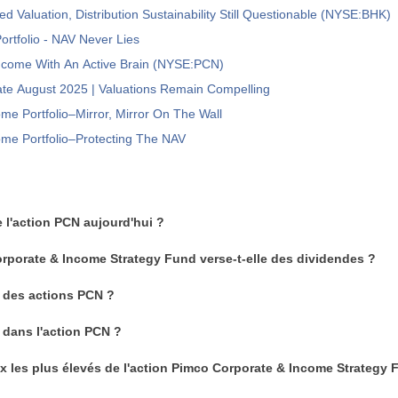
d Valuation, Distribution Sustainability Still Questionable (NYSE:BHK)
rtfolio - NAV Never Lies
ncome With An Active Brain (NYSE:PCN)
e August 2025 | Valuations Remain Compelling
e Portfolio–Mirror, Mirror On The Wall
me Portfolio–Protecting The NAV
e l'action PCN aujourd'hui ?
rporate & Income Strategy Fund verse-t-elle des dividendes ?
 des actions PCN ?
 dans l'action PCN ?
ix les plus élevés de l'action Pimco Corporate & Income Strategy 