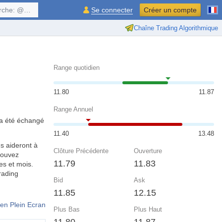
$symbol, ...
Se connecter
Créer un compte
Chaîne Trading Algorithmique
Range quotidien
11.80
11.87
Range Annuel
t a été échangé
11.40
13.48
s aideront à
Clôture Précédente
Ouverture
pouvez
11.79
11.83
es et mois.
rading
Bid
Ask
11.85
12.15
en Plein Ecran
Plus Bas
Plus Haut