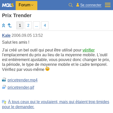
Se connecter
Forum
Prix Trender
1
2
...
4
Kale
2006.09.05 13:52
Salut les amis !
J'ai créé un bel outil qui peut être utilisé pour
vérifier
l'emplacement du prix au lieu de la moyenne mobile. L'outil
est entièrement ajustable, vous pouvez donc changer le prix,
la période, le type de moyenne mobile et le cadre temporel.
Vérifiez par vous-même
pricetrender.mq4
pricetrender.gif
À tous ceux qui le voulaient, mais qui étaient trop timides
pour le demander.