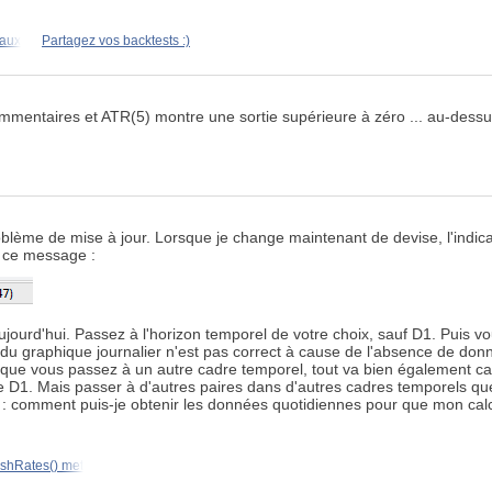
eaux
Partagez vos backtests :)
mmentaires et ATR(5) montre une sortie supérieure à zéro ... au-dessus 
roblème de mise à jour. Lorsque je change maintenant de devise, l'indica
u ce message :
rd'hui. Passez à l'horizon temporel de votre choix, sauf D1. Puis vous 
du graphique journalier n'est pas correct à cause de l'absence de don
sque vous passez à un autre cadre temporel, tout va bien également car
que D1. Mais passer à d'autres paires dans d'autres cadres temporels 
 : comment puis-je obtenir les données quotidiennes pour que mon calc
shRates() met