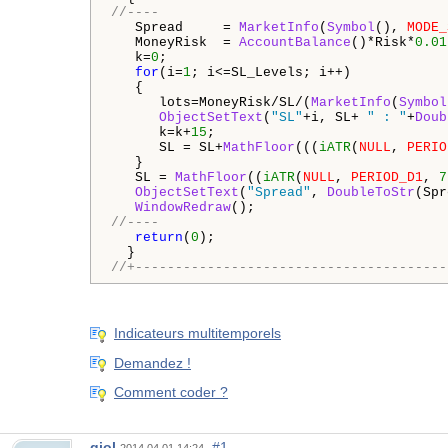
//----
   Spread     = 
MarketInfo
(
Symbol
(), 
MODE_
   MoneyRisk  = 
AccountBalance
()*Risk*
0.01
   k=
0
;

for
(i=
1
; i<=SL_Levels; i++)

   {

      lots=MoneyRisk/SL/(
MarketInfo
(
Symbol
ObjectSetText
(
"SL"
+i, SL+ 
" : "
+
Doub
      k=k+
15
;

      SL = SL+
MathFloor
(((
iATR
(
NULL
, 
PERIO
   }

   SL = 
MathFloor
((
iATR
(
NULL
, 
PERIOD_D1
, 
7
ObjectSetText
(
"Spread"
, 
DoubleToStr
(Spr
WindowRedraw
//----
return
(
0
);

//+---------------------------------------
Indicateurs multitemporels
Demandez !
Comment coder ?
qjol
#1
2014.04.01 14:24