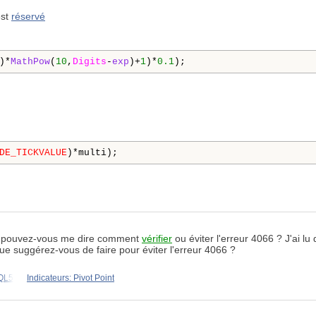
st
réservé
)*
MathPow
(
10
,
Digits
-
exp
)+
1
)*
0.1
);
DE_TICKVALUE
)*multi);
is pouvez-vous me dire comment
vérifier
ou éviter l'erreur 4066 ? J'ai lu
ue suggérez-vous de faire pour éviter l'erreur 4066 ?
MQL5
Indicateurs: Pivot Point