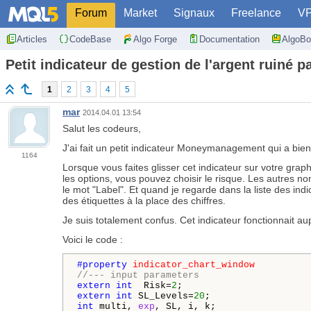
Forum
Market
Signaux
Freelance
V
Articles
CodeBase
Algo Forge
Documentation
AlgoBo
Petit indicateur de gestion de l'argent ruiné
1
2
3
4
5
mar
2014.04.01 13:54
Salut les codeurs,
J'ai fait un petit indicateur Moneymanagement qui a bie
1164
Lorsque vous faites glisser cet indicateur sur votre graph
les options, vous pouvez choisir le risque. Les autres no
le mot "Label". Et quand je regarde dans la liste des ind
des étiquettes à la place des chiffres.
Je suis totalement confus. Cet indicateur fonctionnait 
Voici le code :
#property 
indicator_chart_window
//--- input parameters
extern
int
  Risk=
2
extern
int
 SL_Levels=
20
int
 multi, 
exp