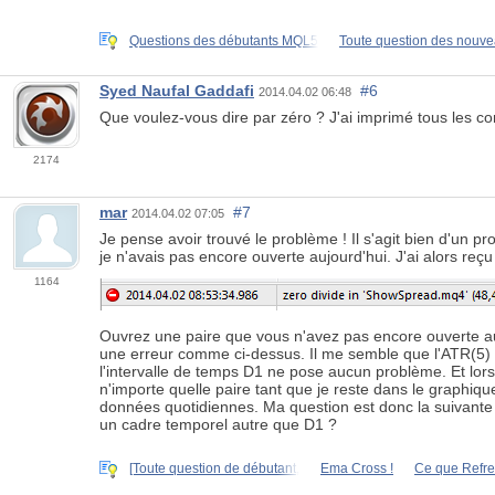
Questions des débutants MQL5
Toute question des nouv
Syed Naufal Gaddafi
#6
2014.04.02 06:48
Que voulez-vous dire par zéro ? J'ai imprimé tous les co
2174
mar
#7
2014.04.02 07:05
Je pense avoir trouvé le problème ! Il s'agit bien d'un p
je n'avais pas encore ouverte aujourd'hui. J'ai alors reç
1164
Ouvrez une paire que vous n'avez pas encore ouverte aujou
une erreur comme ci-dessus. Il me semble que l'ATR(5) 
l'intervalle de temps D1 ne pose aucun problème. Et lor
n'importe quelle paire tant que je reste dans le graphi
données quotidiennes. Ma question est donc la suivante
un cadre temporel autre que D1 ?
[Toute question de débutant,
Ema Cross !
Ce que Refre