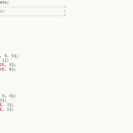
---------------------------+
on                         |
---------------------------+
, 
0
, 
0
);

 
1
);

CE
, 
3
);

CE
, k);

 
0
, 
0
);

3
);

E
, 
3
);

E
, 
1
);
