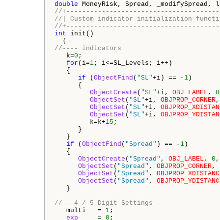
double
//+---------------------------------------
//| Custom indicator initialization functi
//+---------------------------------------
int
 init()

//---- indicators
   k=
0
;

for
(i=
1
; i<=SL_Levels; i++)

   {

if
 (
ObjectFind
(
"SL"
+i) == -
1
)

      {

ObjectCreate
(
"SL"
+i, 
OBJ_LABEL
, 
0
ObjectSet
(
"SL"
+i, 
OBJPROP_CORNER
,
ObjectSet
(
"SL"
+i, 
OBJPROP_XDISTAN
ObjectSet
(
"SL"
+i, 
OBJPROP_YDISTAN
         k=k+
15
;    

      }

   }

if
 (
ObjectFind
(
"Spread"
) == -
1
)

   {

ObjectCreate
(
"Spread"
, 
OBJ_LABEL
, 
0
,
ObjectSet
(
"Spread"
, 
OBJPROP_CORNER
, 
ObjectSet
(
"Spread"
, 
OBJPROP_XDISTANC
ObjectSet
(
"Spread"
, 
OBJPROP_YDISTANC
   }

//-- 4 / 5 Digit Settings --
   multi   = 
1
;

exp
     = 
0
;
