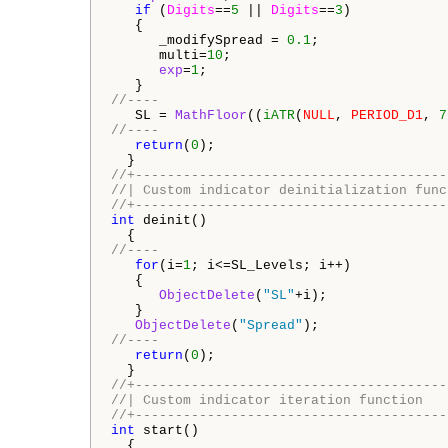
if
 (
Digits
==
5
 || 
Digits
==
3
)

   {

      _modifySpread = 
0.1
;

      multi=
10
;

exp
=
1
;

//----
   SL = 
MathFloor
((
iATR
(
NULL
, 
PERIOD_D1
, 
7
//----
return
(
0
);

//+---------------------------------------
//| Custom indicator deinitialization func
//+---------------------------------------
int
 deinit()

//----
for
(i=
1
; i<=SL_Levels; i++)

   {

ObjectDelete
(
"SL"
+i);

   }

ObjectDelete
(
"Spread"
//----
return
(
0
);

//+---------------------------------------
//| Custom indicator iteration function   
//+---------------------------------------
int
 start()
