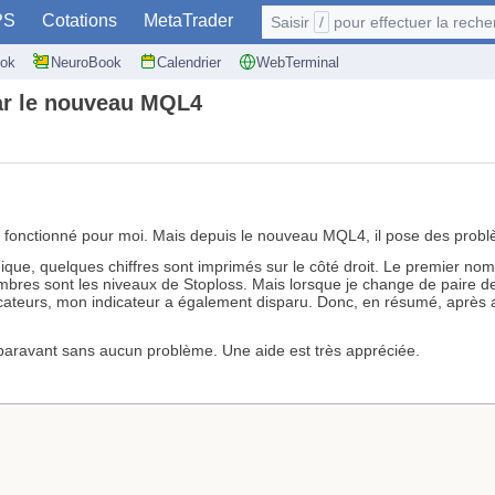
PS
Cotations
MetaTrader
Saisir
/
pour effectuer la recherche: @user
ok
NeuroBook
Calendrier
WebTerminal
 par le nouveau MQL4
n fonctionné pour moi. Mais depuis le nouveau MQL4, il pose des prob
ique, quelques chiffres sont imprimés sur le côté droit. Le premier nombr
mbres sont les niveaux de Stoploss. Mais lorsque je change de paire de de
icateurs, mon indicateur a également disparu. Donc, en résumé, après av
auparavant sans aucun problème. Une aide est très appréciée.