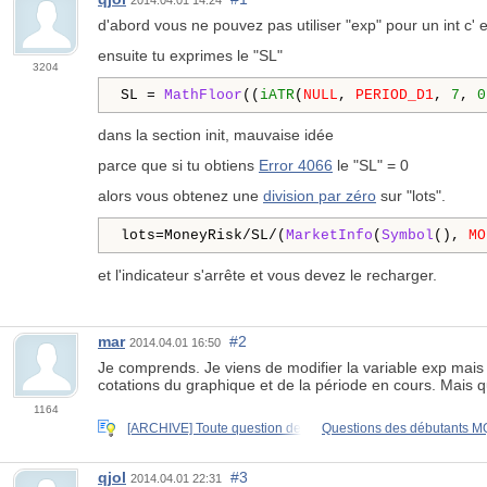
d'abord vous ne pouvez pas utiliser "exp" pour un int
c'
e
ensuite tu exprimes le "SL"
3204
SL = 
MathFloor
((
iATR
(
NULL
, 
PERIOD_D1
, 
7
, 
0
dans la section init, mauvaise idée
parce que si tu obtiens
Error 4066
le "SL" = 0
alors vous obtenez une
division par zéro
sur "lots".
lots=MoneyRisk/SL/(
MarketInfo
(
Symbol
(), 
MO
et l'indicateur s'arrête et vous devez le recharger.
mar
#2
2014.04.01 16:50
Je comprends. Je viens de modifier la variable exp ma
cotations du graphique et de la période en cours. Mais q
1164
[ARCHIVE] Toute question de
Questions des débutants 
qjol
#3
2014.04.01 22:31