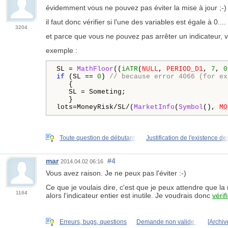
évidemment vous ne pouvez pas éviter la mise à jour ;-) 
il faut donc vérifier si l'une des variables est égale à 0....
3204
et parce que vous ne pouvez pas arrêter un indicateur, 
exemple :
SL = 
MathFloor
((
iATR
(
NULL
, 
PERIOD_D1
, 
7
, 
0
if
 (SL == 
0
) 
// because error 4066 (for ex
   {

   SL = Someting;

   }

lots=MoneyRisk/SL/(
MarketInfo
(
Symbol
(), 
MO
Toute question de débutant,
Justification de l'existence de
mar
#4
2014.04.02 06:16
Vous avez raison. Je ne peux pas l'éviter :-)
Ce que je voulais dire, c'est que je peux attendre que l
1164
alors l'indicateur entier est inutile. Je voudrais donc
vérifi
Erreurs, bugs, questions
Demande non valide -
[Archiv