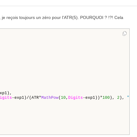
i, je reçois toujours un zéro pour l'ATR(5). POURQUOI ? !?! Cela
xp1),

igits
-exp1)/(ATR*
MathPow
(
10
,
Digits
-exp1))*
100
), 
2
), 
"%"
,
