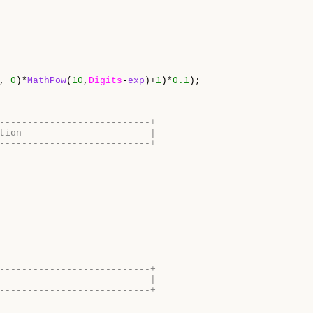
, 
0
)*
MathPow
(
10
,
Digits
-
exp
)+
1
)*
0.1
---------------------------+
tion                       |
---------------------------+
---------------------------+
                           |
---------------------------+