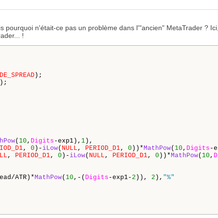
ais pourquoi n'était-ce pas un problème dans l'"ancien" MetaTrader ? Ic
der... !
DE_SPREAD
);

);

hPow
(
10
,
Digits
-exp1),
1
),

IOD_D1
, 
0
)-
iLow
(
NULL
, 
PERIOD_D1
, 
0
))*
MathPow
(
10
,
Digits
-e
LL
, 
PERIOD_D1
, 
0
)-
iLow
(
NULL
, 
PERIOD_D1
, 
0
))*
MathPow
(
10
,
D
ead/ATR)*
MathPow
(
10
,-(
Digits
-exp1-
2
)), 
2
),
"%"