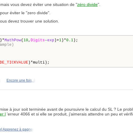
mais vous devez éviter une situation de "
zéro divide
".
 pour éviter le "zero divide".
vous devez trouver une solution.
)*
MathPow
(
10
,
Digits
-
exp
)+
1
)*
0.1
ample)
DE_TICKVALUE
)*multi);
s
Encore une fois, à
a mise à jour soit terminée avant de poursuivre le calcul du SL ? Le pr
er l
'erreur 4066 et si elle se produit, j'aimerais attendre un peu et véri
e] Apprenez à gagner