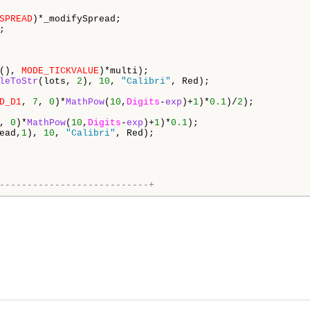
SPREAD
)*_modifySpread;

;

(), 
MODE_TICKVALUE
)*multi);

leToStr
(lots, 
2
), 
10
, 
"Calibri"
, Red);

D_D1
, 
7
, 
0
)*
MathPow
(
10
,
Digits
-
exp
)+
1
)*
0.1
)/
2
);     

, 
0
)*
MathPow
(
10
,
Digits
-
exp
)+
1
)*
0.1
);

ead,
1
), 
10
, 
"Calibri"
, Red);

---------------------------+