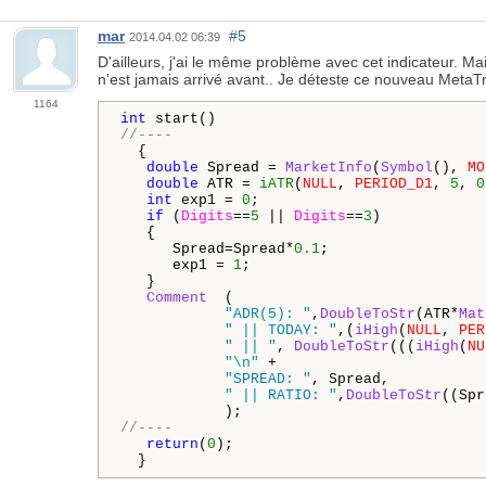
mar
#5
2014.04.02 06:39
D'ailleurs, j'ai le même problème avec cet indicateur. M
n'est jamais arrivé avant.. Je déteste ce nouveau MetaTra
1164
int
//----
  {

double
 Spread = 
MarketInfo
(
Symbol
(), 
MO
double
 ATR = 
iATR
(
NULL
, 
PERIOD_D1
, 
5
, 
0
int
 exp1 = 
0
;

if
 (
Digits
==
5
 || 
Digits
==
3
)

   {

      Spread=Spread*
0.1
;

      exp1 = 
1
;

   }

Comment
  (

"ADR(5): "
,
DoubleToStr
(ATR*
Mat
" || TODAY: "
,(
iHigh
(
NULL
, 
PER
" || "
, 
DoubleToStr
(((
iHigh
(
NU
"\n"
 +

"SPREAD: "
, Spread,

" || RATIO: "
,
DoubleToStr
((Spr
//----
return
(
0
);

  }