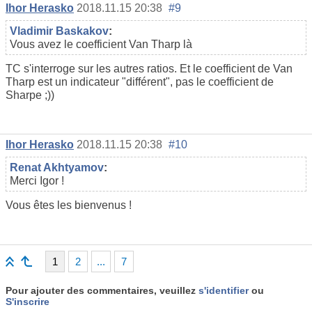
Ihor Herasko
2018.11.15 20:38
#9
Vladimir Baskakov
:
Vous avez le coefficient Van Tharp là
TC s'interroge sur les autres ratios. Et le coefficient de Van
Tharp est un indicateur "différent", pas le coefficient de
Sharpe ;))
Ihor Herasko
2018.11.15 20:38
#10
Renat Akhtyamov
:
Merci Igor !
Vous êtes les bienvenus !
1
2
...
7
Pour ajouter des commentaires, veuillez
s'identifier
ou
S'inscrire