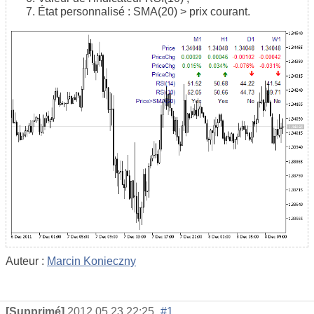
État personnalisé : SMA(20) > prix courant.
Auteur :
Marcin Konieczny
[Supprimé]
2012.05.23 22:25
#1